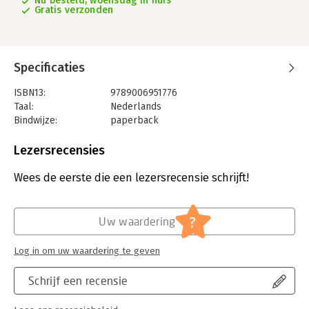
Nu besteld, woensdag in huis
Gratis verzonden
Specificaties
ISBN13:
9789006951776
Taal:
Nederlands
Bindwijze:
paperback
Aantal pagina's:
298
Uitgever:
ThiemeMeulenhoff
Lezersrecensies
Druk:
3
Verschijningsdatum:
24-8-2017
Wees de eerste die een lezersrecensie schrijft!
Hoofdrubriek:
Schoolboeken
?
Uw waardering
Log in om uw waardering te geven
Schrijf een recensie