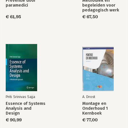
Preventie door
Methodiek en
paramedici
begeleiden voor
pedagogisch werk
(combi)
€ 61,95
€ 67,50
Priti Srinivas Sajja
A. Drost
Essence of Systems
Montage en
Analysis and
Onderhoud 1
Design
Kernboek
€ 90,99
€ 77,00