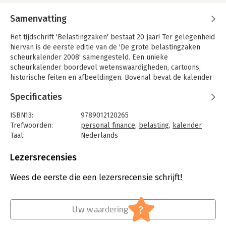
Samenvatting
Het tijdschrift 'Belastingzaken' bestaat 20 jaar! Ter gelegenheid
hiervan is de eerste editie van de 'De grote belastingzaken
scheurkalender 2008' samengesteld. Een unieke
scheurkalender boordevol wetenswaardigheden, cartoons,
historische feiten en afbeeldingen. Bovenal bevat de kalender
veel tips om ook in 2008 belasting te besparen.
Specificaties
Handig voor uzelf of om cadeau te geven, zodat ook uw relaties
een jaar lange elke dag belastingbesparend scheuren!
ISBN13:
9789012120265
Trefwoorden:
personal finance
,
belasting
,
kalender
Taal:
Nederlands
Bindwijze:
scheurkalender (H)
Aantal pagina's:
366
Lezersrecensies
Uitgever:
Lefebvre SDU
Druk:
1
Wees de eerste die een lezersrecensie schrijft!
Hoofdrubriek:
Personal finance
?
Uw waardering