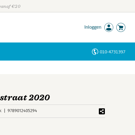
 vanaf €20
Inloggen
010-4731397
Personen
Trefwoorden
 straat 2020
k
9789012405294