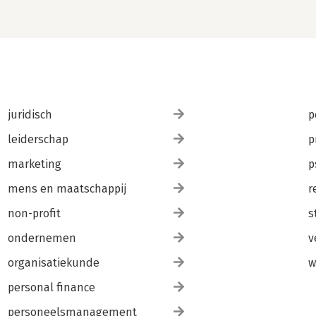
juridisch
p
leiderschap
p
marketing
p
mens en maatschappij
r
non-profit
s
ondernemen
v
organisatiekunde
w
personal finance
personeelsmanagement