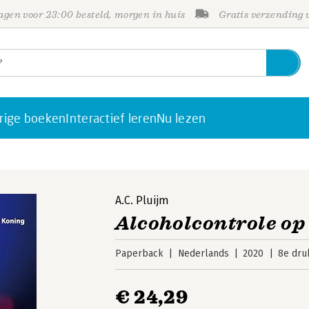
gen voor 23:00 besteld, morgen in huis
Gratis verzending
rige boeken
Interactief leren
Nu lezen
A.C. Pluijm
Alcoholcontrole op
Paperback
Nederlands
2020
8e dru
€ 24,29