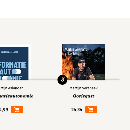
5
rtijn Aslander
Martijn Verspeek
matieautonomie
Goeiegast
4,99
24,34