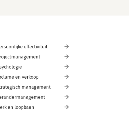
ersoonlijke effectiviteit
rojectmanagement
sychologie
eclame en verkoop
trategisch management
erandermanagement
erk en loopbaan