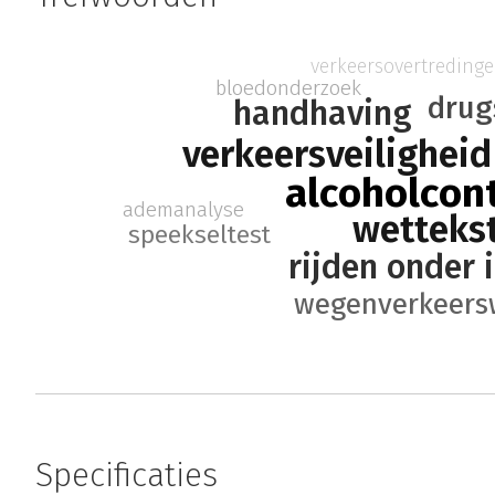
verkeersovertreding
bloedonderzoek
drug
handhaving
verkeersveiligheid
alcoholcon
ademanalyse
wetteks
speekseltest
rijden onder 
wegenverkeers
Specificaties