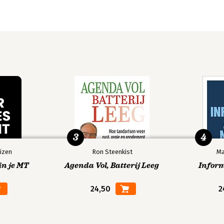
3
4
izen
Ron Steenkist
Ma
in je MT
Agenda Vol, Batterij Leeg
Infor
24,50
2