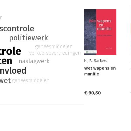
en
scontrole
politiewerk
geneesmiddelen
trole
verkeersovertredingen
ten
naslagwerk
H.J.B. Sackers
invloed
Wet wapens en
munitie
wet
geneesmiddelen
€ 90,50