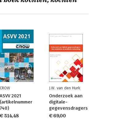
t boek kochten, kochten
CROW
J.W. van den Hurk
ASVV 2021
Onderzoek aan
(artikelnummer
digitale-
740)
gegevensdragers
€ 514,48
€ 69,00