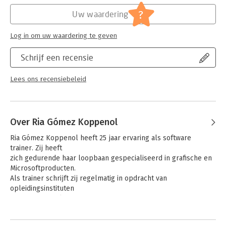
onderdelen van het communiceren met Lync aan bod.
Hoofdrubriek:
IT-management / ICT
?
Uw waardering
Het boek legt de nadruk op het praktisch werken met de
Serie:
Basiscursus (Academic Service)
verschillende onderdelen van Office 365. Zo kunt u het direct
Log in om uw waardering te geven
integreren in een bestaande werkomgeving. De auteur heeft de
uitleg zoveel mogelijk voorzien van schermafbeeldingen om
Schrijf een recensie
daarmee ook visuele helderheid te verschaffen.
Lees ons recensiebeleid
Over Ria Gómez Koppenol
Ria Gómez Koppenol heeft 25 jaar ervaring als software 
trainer. Zij heeft

zich gedurende haar loopbaan gespecialiseerd in grafische en 
Microsoftproducten.

Als trainer schrijft zij regelmatig in opdracht van 
opleidingsinstituten

cursusmateriaal.