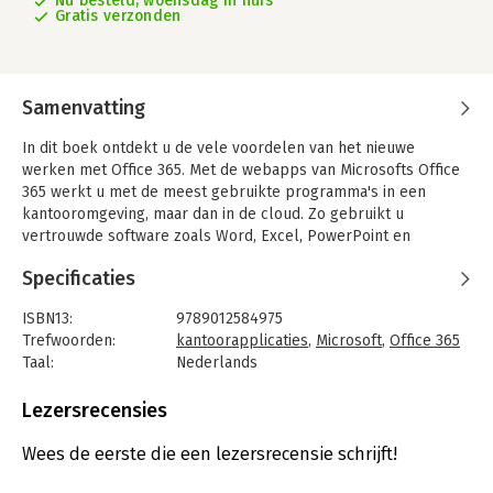
Nu besteld, woensdag in huis
Gratis verzonden
Samenvatting
In dit boek ontdekt u de vele voordelen van het nieuwe
werken met Office 365. Met de webapps van Microsofts Office
365 werkt u met de meest gebruikte programma's in een
kantooromgeving, maar dan in de cloud. Zo gebruikt u
vertrouwde software zoals Word, Excel, PowerPoint en
OneNote maar dan via de browser. U leert hoe u documenten
Specificaties
deelt op internet en direct beschikbaar maakt voor uw
collega's.
ISBN13:
9789012584975
Met deze 'Basiscursus' leert u werken vanuit de teamsite, de
Trefwoorden:
kantoorapplicaties
,
Microsoft
,
Office 365
verzamelplaats van al uw online documenten. Daarbij krijgt
Taal:
Nederlands
OneNote speciale aandacht omdat dit voor veel gebruikers van
Bindwijze:
paperback
de Office-applicaties een onbekende is. U leert werken met de
Aantal pagina's:
160
Lezersrecensies
uitgebreide webversie van Outlook die het mogelijk maakt om
Uitgever:
Boom
uw agenda en mail zowel via uw computer of tablet als uw
Druk:
1
Wees de eerste die een lezersrecensie schrijft!
telefoon te benaderen. Daarnaast komen de belangrijkste
Verschijningsdatum:
17-9-2015