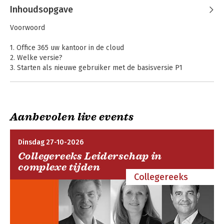
Inhoudsopgave
Voorwoord
1. Office 365 uw kantoor in de cloud
2. Welke versie?
3. Starten als nieuwe gebruiker met de basisversie P1
4. Starten als nieuwe gebruiker met de premiumversie E3
5. Introductie in de webapps
6. Een website maken in Office 365 P1-versie
7. Documenten delen op de Team site
Aanbevolen live events
8. Outlook, e-mail en agenda
9. Communiceren via Lync
10. Uw Outlook koppelen aan uw mobiele apparaat
Dinsdag 27-10-2026
Collegereeks Leiderschap in
Register
complexe tijden
Collegereeks