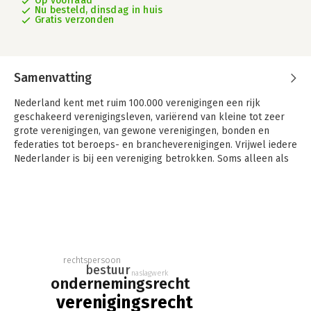
Op voorraad
Nu besteld, dinsdag in huis
Gratis verzonden
Samenvatting
Nederland kent met ruim 100.000 verenigingen een rijk
geschakeerd verenigingsleven, variërend van kleine tot zeer
grote verenigingen, van gewone verenigingen, bonden en
federaties tot beroeps- en brancheverenigingen. Vrijwel iedere
Nederlander is bij een vereniging betrokken. Soms alleen als
lid, soms ook als functionaris.
Voor alle verenigingen gelden dezelfde wettelijke bepalingen
van het verenigingsrecht. Deze bieden dikwijls de mogelijkheid
om in de statuten van de wettelijke bepalingen af te wijken,
waardoor het mogelijk is vrijwel elke vereniging geheel naar
eigen inzicht in te richten. Dit vereist echter wel kennis van het
rechtspersoon
verenigingsrecht. Die kennis is ook benodigd om geschillen en
bestuur
naslagwerk
conflicten in een vereniging op te lossen.
ondernemingsrecht
verenigingsrecht
Het gehele verenigingsrecht wordt in dit handboek op een ook