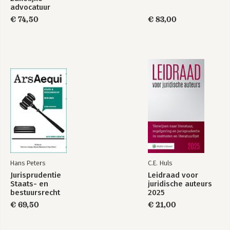
advocatuur
€ 74,50
€ 83,00
Hans Peters
C.E. Huls
Jurisprudentie
Leidraad voor
Staats- en
juridische auteurs
bestuursrecht
2025
1849-2025
€ 69,50
€ 21,00