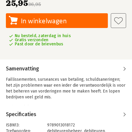
25,95
36,95
In winkelwagen
Nu besteld, zaterdag in huis
Gratis verzonden
Past door de brievenbus
Samenvatting
Faillissementen, surseances van betaling, schuldsaneringen;
het zijn problemen waar een ieder die verantwoordelijk is voor
het beheren van vorderingen mee te maken heeft. En lopen
bedrijven veel geld mis.
In dit boek leest u o.a.:
- hoe kunt u het beheer van de vorderingen organiseren
Specificaties
- en wat komt er allemaal bij kijken
- wat moet u doen als er ondanks alle genomen maatregelen
ISBN13:
9789013018172
om betaling van vorderingen zeker te stellen toch problemen
Trefwoorden:
debiteurenbeheer
,
debiteuren
,