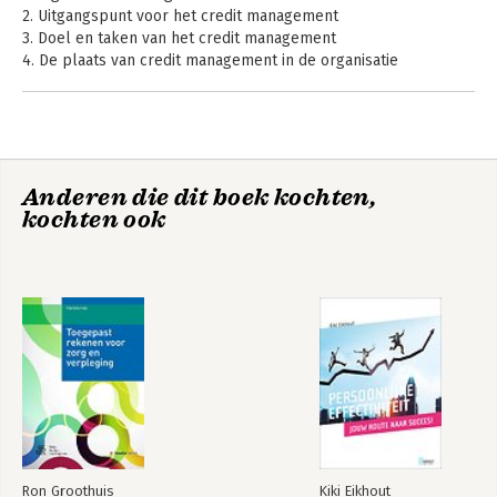
2. Uitgangspunt voor het credit management
3. Doel en taken van het credit management
4. De plaats van credit management in de organisatie
5. Waarom een specifieke functie?
6. De transactietijd.
7. De risicoanalyse
8. Zekerheden
9. Kredietverzekering
Anderen die dit boek kochten,
10. Factoring
kochten ook
11. De oorzaken van achterstanden (de oorzakenanalyse)
12. Het Klachten Registratie Systeem (KRS)
13. Werkwijze bij wanbetaling
14. Het uit hand geven van vorderingen
15. Rapporteren
16. Tot slot
Bijlagen
1. Letter of credit
2. Definitie van dubieus
Over de auteur
Ron Groothuis
Kiki Eikhout