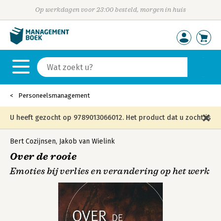
Op werkdagen voor 23:00 besteld, morgen in huis
Personeelsmanagement
U heeft gezocht op 9789013066012. Het product dat u zocht is
niet meer in die editie leverbaar en is vervangen door de
Bert Cozijnsen
,
Jakob van Wielink
Over de rooie
onderstaande editie.
Emoties bij verlies en verandering op het werk