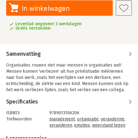
In winkelwagen
Levertijd ongeveer 3 werkdagen
Gratis verzonden
Samenvatting
Organisaties rouwen niet maar mensen in organisaties wel!
Mensen kunnen 'verliezen' uit hun privésituatie méénemen
naar hun werk, zoals het overlijden van een dierbare, een
echtscheiding, de ziekte van een kind. Mensen kunnen ook òp
het werk verliezen lijden, zoals het verlies van een collega,
van een werkplek, van routine, of van het werk zelf.
Specificaties
Het gebruikelijke woord voor de emotionele reactie op verlies
is 'rouw'. Organisaties rouwen niet maar mensen in organisaties
ISBN13:
9789013106206
wel! Aandacht voor verlies en rouw heeft dus fundamenteel te
Trefwoorden:
management
,
organisatie
,
verandering
,
maken met de 'humaniteit' van organisaties. Bij een gezonde
veranderen
,
emoties
,
weerstand tegen
omgang met rouwende werknemers zien organisaties dat ze
verandering
,
leidinggeven
,
daar profijt van hebben.
personeelsmanagement