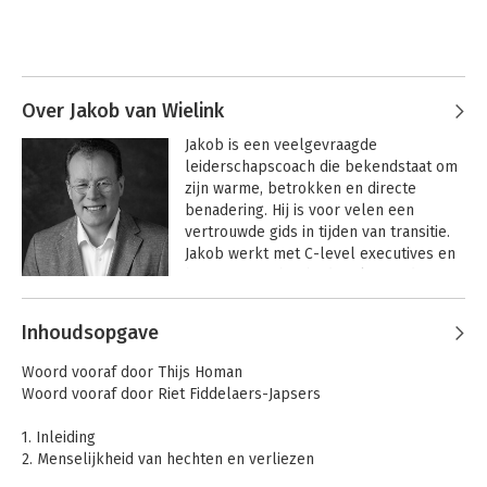
- Bij alle nieuwe inzichten behandelen de auteurs tevens de
implicaties voor de omgang met rouw op de werkvloer.
- De hoofdstukken over organisatieverandering en over het
rouwprotocol
Over Jakob van Wielink
Dit boek is bedoeld voor: Directieleden, managers,
leidinggevenden, P&O-ers, medezeggenschapsorganen,
Jakob is een veelgevraagde 
consultants, bedrijfsmaatschappelijk werkers, bedrijfsartsen,
leiderschapscoach die bekendstaat om 
coaches en voor allen die beroepsmatig te maken hebben met
zijn warme, betrokken en directe 
mensen in organisaties
benadering. Hij is voor velen een 
vertrouwde gids in tijden van transitie. 
Jakob werkt met C-level executives en 
hun teams in het bedrijfsleven, de 
publieke sector en kerkelijke 
Andere boeken door Jakob van
gemeenschappen.

Inhoudsopgave
Wielink
In Jakobs benadering is een secure 
Woord vooraf door Thijs Homan
base – de bron van waaruit mensen 
Woord vooraf door Riet Fiddelaers-Japsers
durven te groeien en veranderen – de 
sleutel tot veerkracht en ontwikkeling. 
1. Inleiding
Hij is de grondlegger van de toepassing 
2. Menselijkheid van hechten en verliezen
van dit gedachtegoed in coaching, 
3. 'Veranderen en hechten, verliezen en rouwen op het werk