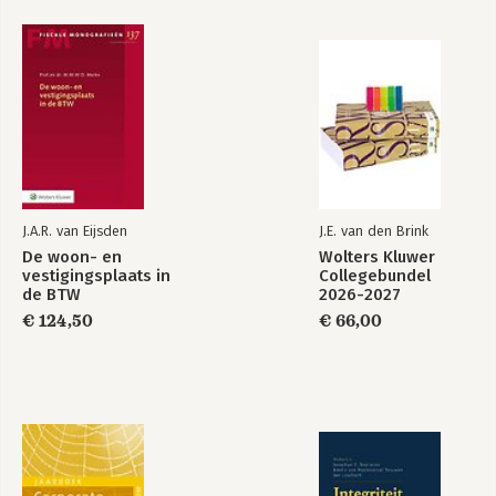
J.A.R. van Eijsden
J.E. van den Brink
De woon- en
Wolters Kluwer
vestigingsplaats in
Collegebundel
de BTW
2026-2027
€ 124,50
€ 66,00