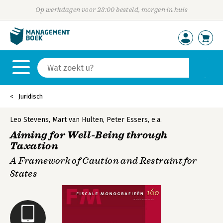
Op werkdagen voor 23:00 besteld, morgen in huis
Juridisch
Leo Stevens
,
Mart van Hulten
,
Peter Essers
,
e.a.
Aiming for Well-Being through
Taxation
A Framework of Caution and Restraint for
States