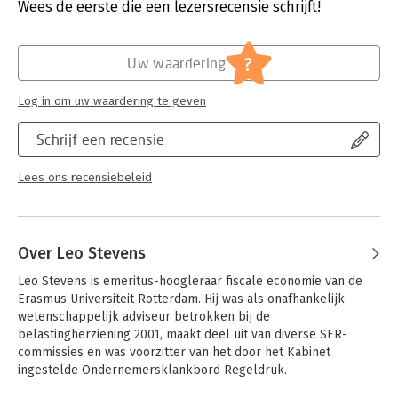
Uitgever:
Wolters Kluwer
Wees de eerste die een lezersrecensie schrijft!
meewegen? En wat zou in dat geval het toetsingskader moeten
Druk:
1
zijn?
Verschijningsdatum:
9-1-2020
Deze fundamentele vragen over de interactie tussen
?
Uw waardering
belastingen en welzijn zijn tot op heden nog niet volledig
Hoofdrubriek:
Juridisch
uitgediept in de literatuur. De thesis Aiming for Well-Being
Jongbloed:
Belastingrecht algemeen
Log in om uw waardering te geven
through Taxation onderzoekt diverse complexe en wezenlijke
Serie:
Fiscale monografieën
kwesties die zich op dit vlak voordoen. De auteur reikt een
Schrijf een recensie
concreet en praktisch toetsingskader aan voor de beoordeling
van belastingmaatregelen gericht op welzijn, waarbij
Lees ons recensiebeleid
voorzichtigheid en terughoudendheid vooropstaan. Dit biedt
essentieel houvast bij de beoordeling van
belastingmaatregelen gericht op welzijn.
Het voorgestelde toetsingskader wordt grondig verkend aan
Over Leo Stevens
de hand van drie specifieke voorbeelden. De auteur
onderzoekt:
Leo Stevens is emeritus-hoogleraar fiscale economie van de 
- fiscale stimulering van innovatie
Erasmus Universiteit Rotterdam. Hij was als onafhankelijk 
- milieubelastingen
wetenschappelijk adviseur betrokken bij de 
- fiscale stimulering van werkgelegenheid
belastingherziening 2001, maakt deel uit van diverse SER-
commissies en was voorzitter van het door het Kabinet 
Per gebied belicht de auteur relevante problemen en brengt
ingestelde Ondernemersklankbord Regeldruk.
daarbij praktische aanbevelingen naar voren.