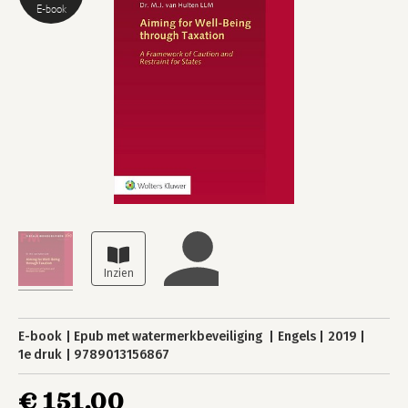
E-book
E-book
Epub met watermerkbeveiliging
Engels
2019
1e druk
9789013156867
€ 151,00