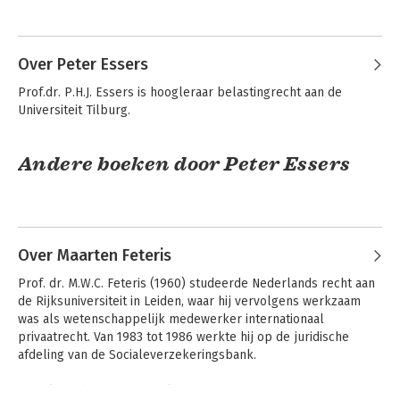
Andere boeken door Leo Stevens
Over Peter Essers
Prof.dr. P.H.J. Essers is hoogleraar belastingrecht aan de 
Universiteit Tilburg.
Andere boeken door Peter Essers
De woon- en
Douanerecht
Over Maarten Feteris
vestigingsplaats in
de BTW
Prof. dr. M.W.C. Feteris (1960) studeerde Nederlands recht aan 
de Rijksuniversiteit in Leiden, waar hij vervolgens werkzaam 
was als wetenschappelijk medewerker internationaal 
privaatrecht. Van 1983 tot 1986 werkte hij op de juridische 
afdeling van de Socialeverzekeringsbank.

Belastingrecht en
De woon- en
Hij volgde de studie fiscaalrecht aan de Universiteit van 