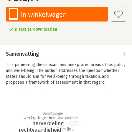
In winkelwagen
Direct te downloaden
Samenvatting
This pioneering thesis examines unexplored areas of tax policy
and well-being. The author addresses the question whether
states should aim for well-being through taxation, and
proposes a framework of assessment in that regard.
Deze thesis bestudeert het onontgonnen terrein rondom
belastingheffing en welzijn. De auteur beantwoordt de vraag of
staten via belastingen zouden moeten mikken op welzijn, en
reikt in dat verband een geschikt toetsingskader aan.
deontologie
werkgelegenheid
deugdethiek
Should tax policy go beyond economic measures, such as GDP,
herverdeling
efficiëntie
and include measures related to well-being? And if taxation
effectiviteit
rechtvaardigheid
milieu
aims for well-being, what should be the framework of