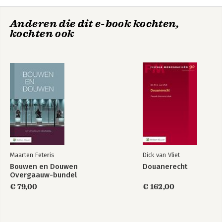
7. Well-being and tax incentives for employment
technologie
vestigingsplaats in
de BTW
8. Discussion of assessment results and recommendations
Anderen die dit e-book kochten,
9. Summary and conclusions
kochten ook
List of reference material used
Maarten Feteris
Dick van Vliet
Douanerecht
Bouwen en Douwen
Douanerecht
Overgaauw-bundel
€ 79,00
€ 162,00
Bekijk alle boeken