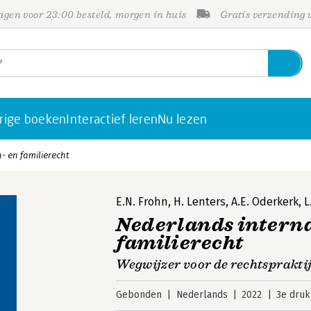
gen voor 23:00 besteld, morgen in huis
Gratis verzending
rige boeken
Interactief leren
Nu lezen
- en familierecht
E.N. Frohn
,
H. Lenters
,
A.E. Oderkerk
,
L
Nederlands interna
familierecht
Wegwijzer voor de rechtsprakti
Gebonden
Nederlands
2022
3e druk