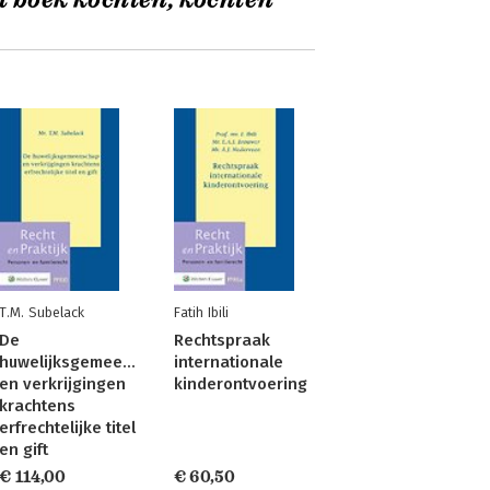
t boek kochten, kochten
T.M. Subelack
Fatih Ibili
De
Rechtspraak
huwelijksgemeenschap
internationale
en verkrijgingen
kinderontvoering
krachtens
erfrechtelijke titel
en gift
€ 114,00
€ 60,50