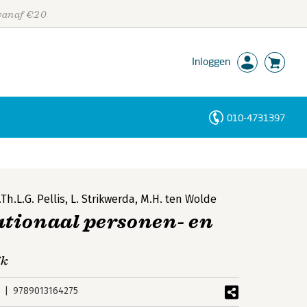
 vanaf €20
Inloggen
010-4731397
Personen
Trefwoorden
.Th.L.G. Pellis
,
L. Strikwerda
,
M.H. ten Wolde
tionaal personen- en
jk
9789013164275