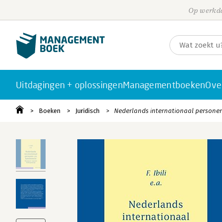
Op werkda
Uitdagingen + oplossingen
Managementboeken
Ove
Boeken
Juridisch
Nederlands internationaal personen