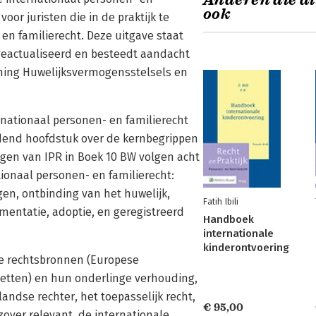
Anderen die di
ook
voor juristen die in de praktijk te
en familierecht. Deze uitgave staat
ig geactualiseerd en besteedt aandacht
ening Huwelijksvermogensstelsels en
rnationaal personen- en familierecht
eidend hoofdstuk over de kernbegrippen
gen van IPR in Boek 10 BW volgen acht
ionaal personen- en familierecht:
en, ontbinding van het huwelijk,
Fatih Ibili
imentatie, adoptie, en geregistreerd
Handboek
internationale
kinderontvoering
e rechtsbronnen (Europese
wetten) en hun onderlinge verhouding,
ndse rechter, het toepasselijk recht,
€ 95,00
zover relevant, de internationale