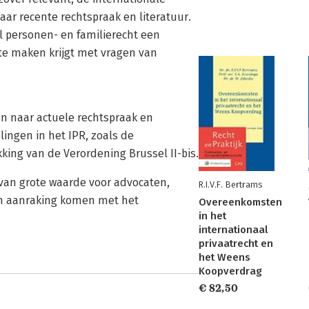
aar recente rechtspraak en literatuur.
l personen- en familierecht een
k te maken krijgt met vragen van
gen naar actuele rechtspraak en
elingen in het IPR, zoals de
ing van de Verordening Brussel II-bis.
 van grote waarde voor advocaten,
R.I.V.F. Bertrams
e in aanraking komen met het
Overeenkomsten
in het
internationaal
privaatrecht en
het Weens
Koopverdrag
€ 82,50