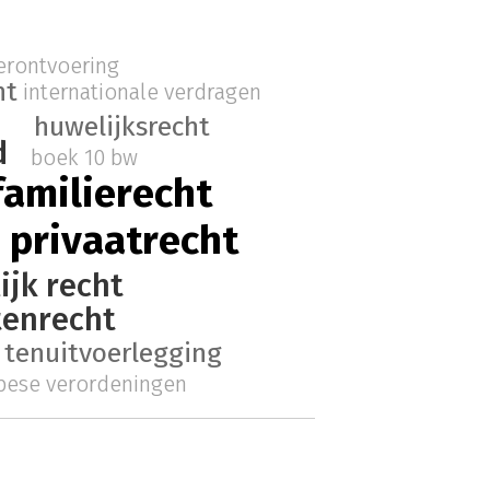
erontvoering
ht
internationale verdragen
huwelijksrecht
d
boek 10 bw
familierecht
 privaatrecht
ijk recht
tenrecht
 tenuitvoerlegging
pese verordeningen