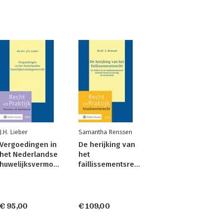
J.H. Lieber
Samantha Renssen
Vergoedingen in
De herijking van
het Nederlandse
het
huwelijksvermogensrecht
faillissementsrecht
€ 95,00
€ 109,00