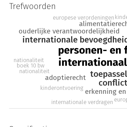
Trefwoorden
kind
europese verordeningen
alimentatierec
ouderlijke verantwoordelijkheid
internationale bevoegdhei
personen- en 
internationaal
nationaliteit
boek 10 bw
nationaliteit
toepassel
adoptierecht
conflic
kinderontvoering
erkenning en
euro
internationale verdragen