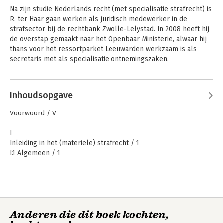
Na zijn studie Nederlands recht (met specialisatie strafrecht) is 
R. ter Haar gaan werken als juridisch medewerker in de 
strafsector bij de rechtbank Zwolle-Lelystad. In 2008 heeft hij 
de overstap gemaakt naar het Openbaar Ministerie, alwaar hij 
thans voor het ressortparket Leeuwarden werkzaam is als 
secretaris met als specialisatie ontnemingszaken.
Andere boeken door Rob ter Haar
Inhoudsopgave
Wat is waarheid?
De
Voorwoord / V
raadkamerprocedures
in strafzaken
I
Inleiding in het (materiële) strafrecht / 1
I.1 Algemeen / 1
I.2 Het strafbare feit / 2
Bekijk alle boeken
I.2.1 Inleiding / 2
I.2.2 Menselijke gedraging / 3
I.2.3 De wettelijke delictsomschrijving / 4
I.2.4 Wederrechtelijkheid en schuld / 5
Anderen die dit boek kochten,
I.2.5 Het beslisschema van art. 350 Sv / 16
Leerstukken
De weg naar het
I.2.6 Verschillende typen strafbare feiten / 22