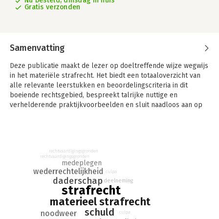
Nu besteld, dinsdag in huis
Gratis verzonden
Samenvatting
Deze publicatie maakt de lezer op doeltreffende wijze wegwijs
in het materiële strafrecht. Het biedt een totaaloverzicht van
alle relevante leerstukken en beoordelingscriteria in dit
boeiende rechtsgebied, bespreekt talrijke nuttige en
verhelderende praktijkvoorbeelden en sluit naadloos aan op
actuele ontwikkelingen. De titel is geschikt voor zowel
studenten als procesdeelnemers.
Wanneer is er sprake van een strafbaar feit? Waar ligt de
grens tussen opzet en schuld? Wanneer gaat de voorbereiding
rechtvaardigingsgronden
rechtvaardigingsgronden
van een misdrijf over in een poging? Dit soort wezenlijke
medeplegen
vragen staan centraal in het materieel strafrecht: het
wederrechtelijkheid
culpa
daderschap
rechtsgebied waarin bepaald wordt welke gedragingen
deelneming
strafrecht
strafbaar zijn, wanneer iemand strafrechtelijk aansprakelijk
materieel strafrecht
kan worden gesteld en welke straffen en maatregelen er
eventueel kunnen worden opgelegd. Algemeen Materieel
schuld
noodweer
culpa