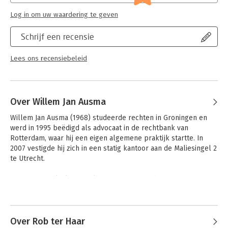
vragen rondom deze kwesties, maken deze titel helemaal af.
Log in om uw waardering te geven
De auteur is wetenschapper, docent én rechter is, wat tot uiting
komt in de toegankelijke presentatie van de stof. Complexe
Schrijf een recensie
zaken worden op heldere en kernachtige wijze besproken. De
auteur slaagt erin zowel studenten als procesdeelnemers aan
te spreken. Rechters, officieren van justitie en advocaten
Lees ons recensiebeleid
vinden in dit werk dan ook meer dan voldoende informatie om
op basis van relevante rechtspraak hun beslissingen en
standpunten te onderbouwen; studenten vinden de stof die zij
nodig hebben voor het tentamen Materieel Strafrecht.
Over Willem Jan Ausma
Algemeen Materieel Strafrecht is, met andere woorden,
Willem Jan Ausma (1968) studeerde rechten in Groningen en 
onmisbaar voor beide doelgroepen.
werd in 1995 beëdigd als advocaat in de rechtbank van 
Rotterdam, waar hij een eigen algemene praktijk startte. In 
2007 vestigde hij zich in een statig kantoor aan de Maliesingel 2 
te Utrecht.

Naast zijn werk als strafpleiter is hij coach, docent, 
gespreksleider en inspirator.

Andere boeken door Willem Jan
Ausma
In 2007 werd hij uitgeroepen tot strafpleiter van het jaar en is 
sindsdien ook een veelgevraagd spreker buiten de rechtbank.
Over Rob ter Haar