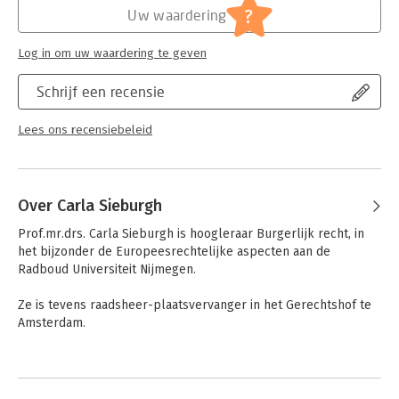
aandacht besteed aan grondrechten, Europees recht en
Jongbloed:
Verbintenissenrecht
?
Uw waardering
rechtsvergelijking.
Serie:
Asser Serie
Log in om uw waardering te geven
Schrijf een recensie
Lees ons recensiebeleid
Over Carla Sieburgh
Prof.mr.drs. Carla Sieburgh is hoogleraar Burgerlijk recht, in 
het bijzonder de Europeesrechtelijke aspecten aan de 
Radboud Universiteit Nijmegen.

Ze is tevens raadsheer-plaatsvervanger in het Gerechtshof te 
Amsterdam.
Andere boeken door Carla Sieburgh