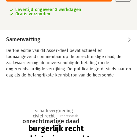
Levertijd ongeveer 3 werkdagen
Gratis verzonden
Samenvatting
De 16e editie van dit Asser-deel bevat actueel en
toonaangevend commentaar op de onrechtmatige daad, de
zaakwaarneming, de onverschuldigde betaling en de
ongerechtvaardigde verrijking. De publicatie geldt sinds jaar en
dag als de belangrijkste kennisbron van de heersende
rechtsopvattingen in civielrechtelijk Nederland.
De onderwerpen in Asser-deel 6-IV De verbintenis uit de wet
zijn geregeld in Titel 3 van Boek 6 (Onrechtmatige daad) en in
Titel 4 van Boek 6 (Verbintenissen uit andere bron dan
onrechtmatige daad of overeenkomst) van het BW.
schadevergoeding
civiel recht
rechtspraak
onrechtmatige daad
Zoals u mag verwachten, geeft het werk systematisch,
weloverwogen en grondig commentaar op belangrijke
burgerlijk recht
leerstukken binnen het verbintenissenrecht. Aan de orde