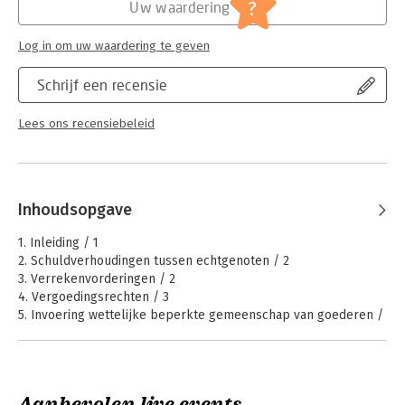
Jongbloed:
Personen- en familierecht -
?
Uw waardering
Gemeenschap van goederen; huwelijkse
voorwaarden [huwelijksvermogensrecht]
Log in om uw waardering te geven
Serie:
Ars Notariatus
Schrijf een recensie
Lees ons recensiebeleid
Inhoudsopgave
1. Inleiding / 1
2. Schuldverhoudingen tussen echtgenoten / 2
3. Verrekenvorderingen / 2
4. Vergoedingsrechten / 3
5. Invoering wettelijke beperkte gemeenschap van goederen /
6
6. Fiscale behandeling van huwelijksvermogensrechtelijke
schuldverhoudingen / 7
7. Waarom is de toepassing van artikel 15 SW problematisch? /
Aanbevolen live events