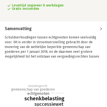
Levertijd ongeveer 6 werkdagen
Gratis verzonden
Samenvatting
Schuldverhoudingen tussen echtgenoten komen veelvuldig
voor. Dit is verder in stroomversnelling gebracht door de
invoering van de wettelijke beperkte gemeenschap van
goederen per 1 januari 2018, en de daarmee veel grotere
mogelijkheid tot het ontstaan van vergoedingsrechten tussen
echtgenoten. Hiermee is ook de vraag naar de fiscale gevolgen
van schuldverhoudingen tussen echtgenoten dringender
geworden.
In haar oratie ter gelegenheid van de aanvaarding van haar
benoeming als bijzonder hoogleraar aan de Vrije Universiteit
belastingrecht
Amsterdam ging Arianne de Leeuw in op
gemeenschap van goederen
schenkbelastingaspecten van schuldverhoudingen (met name
echtgenoten
familierecht
schenkbelasting
vergoedingsrechten en vorderingen uit hoofde van
verrekenbedingen) tussen echtgenoten en in het bijzonder de
successiewet