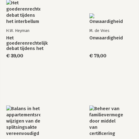
H.W. Heyman
M. de Vries
Het
Onwaardigheid
goederenrechtelijk
debat tijdens het
interbellum
€ 39,00
€ 79,00