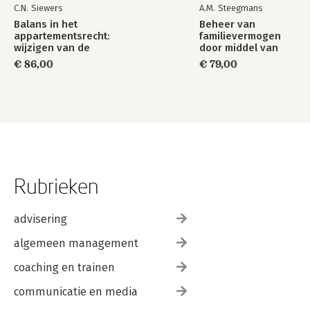
C.N. Siewers
A.M. Steegmans
Balans in het
Beheer van
appartementsrecht:
familievermogen
wijzigen van de
door middel van
splitsingsakte
certificering
€ 86,00
€ 79,00
vereenvoudigd
Rubrieken
advisering
algemeen management
coaching en trainen
communicatie en media