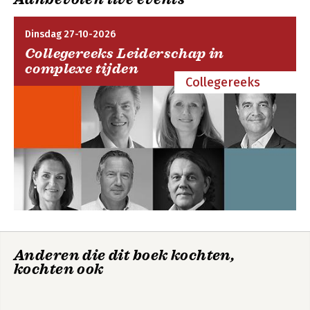
9
8. Hoe zouden huwelijksvermogensrechtelijke
schuldverhoudingen behandeld moeten worden? / 10
Dinsdag 27-10-2026
9. Drie benaderingen van schuldverhoudingen onder artikel 15
Collegereeks Leiderschap in
SW / 12
complexe tijden
10. Afsluiting / 16
Collegereeks
11. Dankwoord / 17
Serie Ars Notariatus 1952-2023 / 19
Anderen die dit boek kochten,
kochten ook