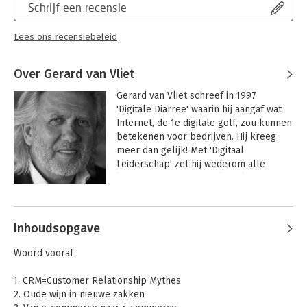
Schrijf een recensie
Lees ons recensiebeleid
Over Gerard van Vliet
Gerard van Vliet schreef in 1997 
'Digitale Diarree' waarin hij aangaf wat 
Internet, de 1e digitale golf, zou kunnen 
betekenen voor bedrijven. Hij kreeg 
meer dan gelijk! Met 'Digitaal 
Leiderschap' zet hij wederom alle 
kansen van de 2e digitale golf op een 
rij.

Andere boeken door Gerard van
Vliet
Gerard geldt als een uiterst capabel 
Inhoudsopgave
bestuurder en toezichthouder. Hij is 
niet voor niks de trekker van de 
Woord vooraf
Nederlandse vereniging van 
Commissarissen en Directeuren (NCD). 
1. CRM=Customer Relationship Mythes
Hij laat als geen ander de digitale lijnen 
2. Oude wijn in nieuwe zakken
kruisen met die van geld, marketing en 