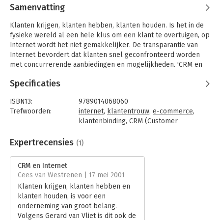
Samenvatting
Klanten krijgen, klanten hebben, klanten houden. Is het in de
fysieke wereld al een hele klus om een klant te overtuigen, op
Internet wordt het niet gemakkelijker. De transparantie van
Internet bevordert dat klanten snel geconfronteerd worden
met concurrerende aanbiedingen en mogelijkheden. 'CRM en
Internet' laat aan de hand van praktische modellen en
Specificaties
praktijkervaringen zien wat de inzet van Internet voor uw
(potentiële) klanten kan betekenen. Het laat bovendien stap
ISBN13:
9789014068060
voor stap zien hoe u van E-commerce, het digitale proces, R-
Trefwoorden:
internet
,
klantentrouw
,
e-commerce
,
commerce kunt maken. Waarbij de R staat voor Resultaat,
klantenbinding
,
CRM (Customer
Return (on investment, on sales), maar vooral ook Relatie.
Relationship Management)
Taal:
Nederlands
Expertrecensies
(1)
Bindwijze:
gebonden
Aantal pagina's:
160
CRM en Internet
Uitgever:
Samsom
Cees van Westrenen | 17 mei 2001
Hoofdrubriek:
internet en social media
Klanten krijgen, klanten hebben en
klanten houden, is voor een
onderneming van groot belang.
Volgens Gerard van Vliet is dit ook de