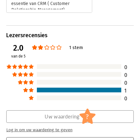
essentie van CRM ( Customer
Relationship Management).
Lees verder
Lezersrecensies
2.0
1 stem
van de 5
0
0
0
1
0
?
Uw waardering
Log in om uw waardering te geven