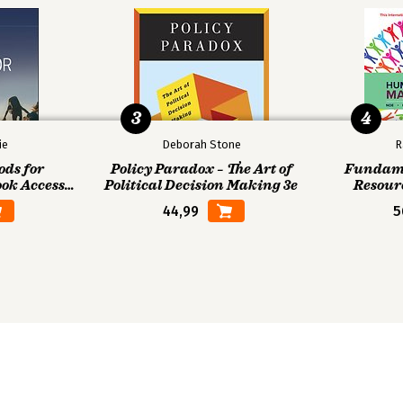
3
4
ie
Deborah Stone
R
ods for
Policy Paradox – The Art of
Fundame
ook Access
Political Decision Making 3e
Resour
44,99
5