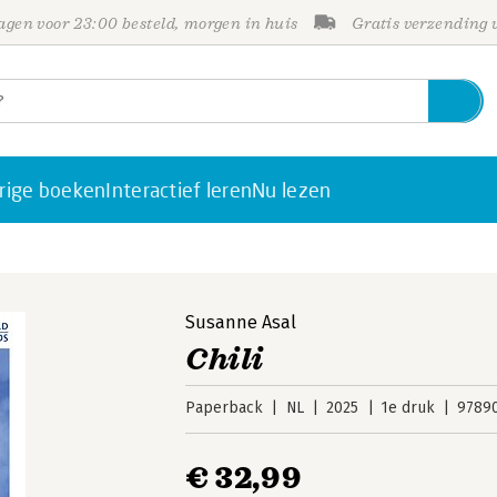
gen voor 23:00 besteld, morgen in huis
Gratis verzending
rige boeken
Interactief leren
Nu lezen
Susanne Asal
Chili
Paperback
NL
2025
1e druk
9789
€ 32,99