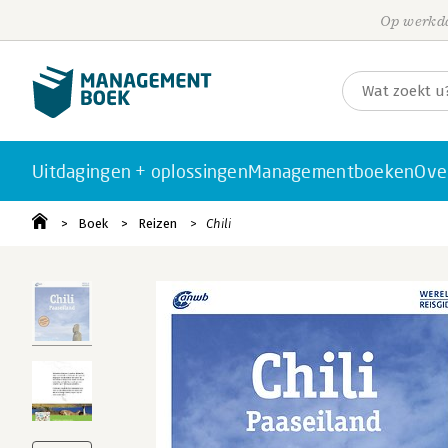
Op werkda
Uitdagingen + oplossingen
Managementboeken
Ove
Boek
Reizen
Chili