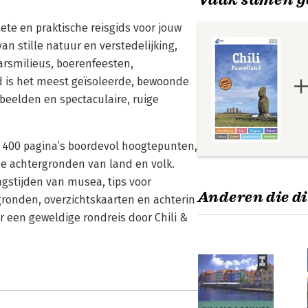
te en praktische reisgids voor jouw
an stille natuur en verstedelijking,
rsmilieus, boerenfeesten,
d is het meest geïsoleerde, bewoonde
beelden en spectaculaire, ruige
n 400 pagina’s boordevol hoogtepunten,
 de achtergronden van land en volk.
ingstijden van musea, tips voor
Anderen die di
gronden, overzichtskaarten en achterin
 een geweldige rondreis door Chili &