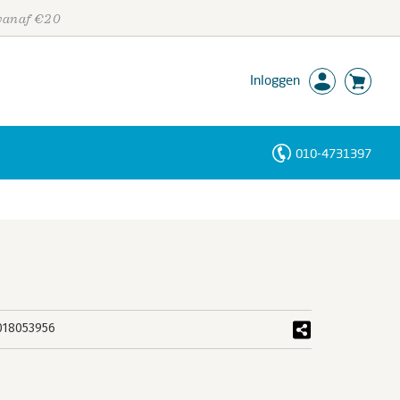
 vanaf €20
Inloggen
010-4731397
Personen
Trefwoorden
018053956