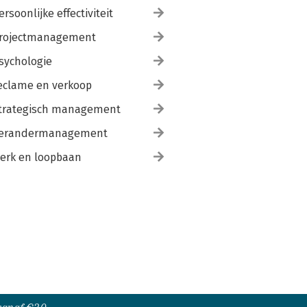
ersoonlijke effectiviteit
rojectmanagement
sychologie
eclame en verkoop
trategisch management
erandermanagement
erk en loopbaan