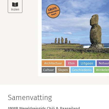
Samenvatting
ANWB Wereldreisgids Chili & Paaseiland