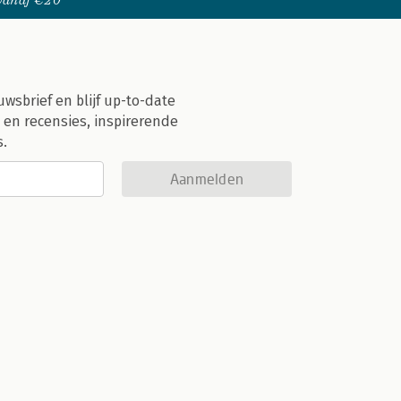
 vanaf €20
uwsbrief en blijf up-to-date
 en recensies, inspirerende
s.
Aanmelden