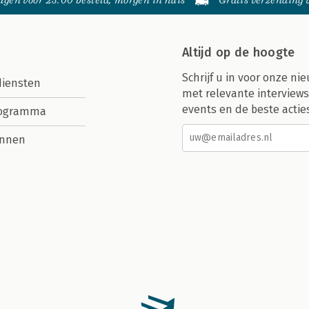
gen voor 23:00 besteld, morgen in huis
Gratis verzending
Altijd op de hoogte
Schrijf u in voor onze nie
diensten
met relevante interviews
events en de beste actie
rogramma
nnen