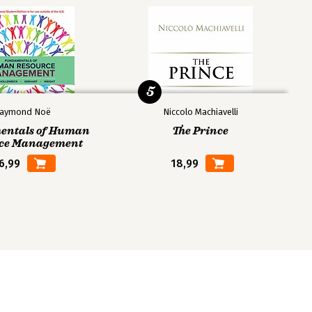
5
aymond Noë
Niccolo Machiavelli
ntals of Human
The Prince
ce Management
6,99
18,99