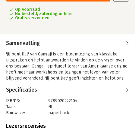
Op voorraad
Nu besteld, zaterdag in huis
Gratis verzonden
Samenvatting
'Jij bent Dat' van Gangaji is een bloemlezing van klassieke
uitspraken en helpt antwoorden te vinden op de vragen over
ons bestaan. Gangaji, spiritueel leraar van Amerikaanse origine,
heeft met haar workshops en lezingen het leven van velen
blijvend veranderd. 'Jij bent Dat' geeft inzichten en helpt ons
antwoorden te vinden op de vragen die in het leven op ons
Specificaties
afkomen. Thema's zijn onder andere: het denken, de kern van
het lijden, het overwinnen van twijfel aan jezelf. Gangaji weet
ISBN13:
9789020222104
zoekers uit alle windstreken, helder en direct tot de kern te
Taal:
NL
brengen. Haar uitleg helpt ons om zelftwijfel te overwinnen en
Bindwijze:
paperback
een dieper begrip van ons eigen grenzeloze bewustzijn te
Aantal pagina's:
352
ontwikkelen. Vaak zijn er onverwachte momenten van
Uitgever:
AnkhHermes, Uitgeverij
Lezersrecensies
ontwaken. 'Dit is het uur van de waarheid,' zegt ze. 'Vat het niet
Druk:
1
te licht op. Besef dat je je hoe dan ook bewust bent van de