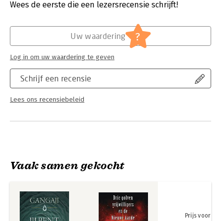
Verschijningsdatum:
5-2-2025
Wees de eerste die een lezersrecensie schrijft!
mogelijkheid de waarheid van jezelf als grenzeloos bewustzijn
te realiseren. Jij bent Dat.'
Hoofdrubriek:
Spiritualiteit
?
Uw waardering
Log in om uw waardering te geven
Schrijf een recensie
Lees ons recensiebeleid
Vaak samen gekocht
Prijs voor