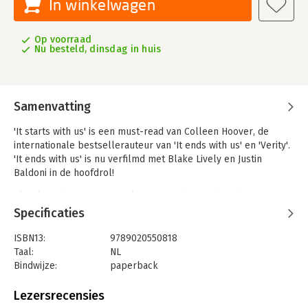
In winkelwagen
Op voorraad
Nu besteld, dinsdag in huis
Samenvatting
'It starts with us' is een must-read van Colleen Hoover, de
internationale bestsellerauteur van 'It ends with us' en 'Verity'.
'It ends with us' is nu verfilmd met Blake Lively en Justin
Baldoni in de hoofdrol!
Als Lily en haar ex-man Ryle een goed co-ouderschapsritme
gevonden hebben, staat plotseling haar eerste liefde, Atlas,
Specificaties
tegenover haar. Het leven heeft hem gevormd en hij heeft
littekens, maar hij is Lily nooit vergeten. Lily is blij dat de tijd
ISBN13:
9789020550818
voor één keer in haar voordeel werkt. Als Atlas haar op een
Taal:
NL
date vraagt, zegt ze meteen ja. Maar hoewel ze gescheiden zijn,
Bindwijze:
paperback
is Ryle nog steeds een groot deel van Lilys leven. En hij ziet
Aantal pagina's:
400
Atlas niet graag met zijn ex-vrouw en dochtertje…
Uitgever:
Z&K
Lezersrecensies
Druk:
1