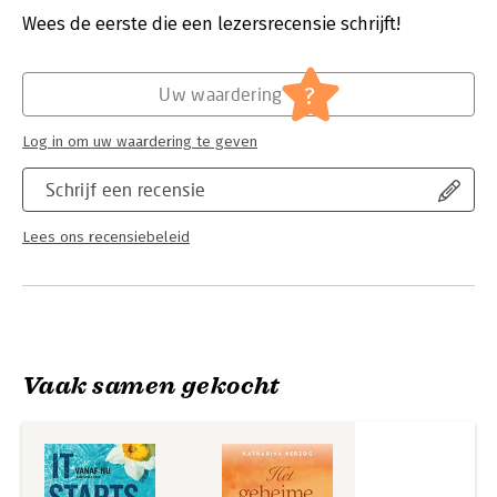
Verschijningsdatum:
18-10-2022
Wees de eerste die een lezersrecensie schrijft!
Hoofdrubriek:
Literatuur en romans
?
Uw waardering
Log in om uw waardering te geven
Schrijf een recensie
Lees ons recensiebeleid
Vaak samen gekocht