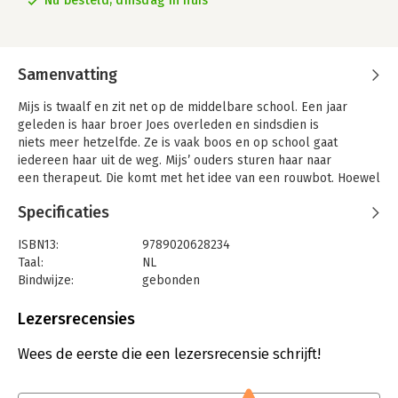
Nu besteld, dinsdag in huis
Samenvatting
Mijs is twaalf en zit net op de middelbare school. Een jaar
geleden is haar broer Joes overleden en sindsdien is
niets meer hetzelfde. Ze is vaak boos en op school gaat
iedereen haar uit de weg. Mijs’ ouders sturen haar naar
een therapeut. Die komt met het idee van een rouwbot. Hoewel
ze er eerst niets van wil weten, begint ze toch
Specificaties
met computer-Joes te praten. Bowie, de beste vriend van haar
broer, vindt deze AI-versie van Joes maar niks. Hij neemt Mijs
ISBN13:
9789020628234
mee naar de plekken waar hij met Joes vaak kwam en er
Taal:
NL
ontstaat een hechte vriendschap. Dan ontdekt ze Bowies
Bindwijze:
gebonden
geheim. Een geheim dat hen nog dichter bij elkaar brengt. Van
Aantal pagina's:
192
de auteur van 'De zomer die alles was'.
Uitgever:
Uitgeverij Kluitman
Lezersrecensies
Druk:
1
Verschijningsdatum:
17-3-2025
Wees de eerste die een lezersrecensie schrijft!
Hoofdrubriek:
Jeugd