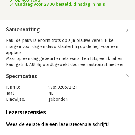
Op voorraad
Vandaag voor 23:00 besteld, dinsdag in huis
Samenvatting
Paul de pauw is enorm trots op zijn blauwe veren. Elke
morgen voor dag en dauw klautert hij op de heg voor een
applaus.
Maar op een dag gebeurt er iets waus. Een flits, een knal en
Paul galmt: AU! Hij wordt gewekt door een astronaut met een
hoofd als een kauwgombal. Algauw volgt er een authentiek
Specificaties
avontuur dat Paul nauwelijks kan bevatten.
De ou en de au. Welke gebruik je ook alweer wanneer? Na het
ISBN13:
9789020672121
lezen van dit boek weet je voortaan automatisch wanneer je de
Taal:
NL
‘au’ moet gebruiken. In dit humoristische verhaal van Paul de
Bindwijze:
gebonden
pauw staan namelijk alle gangbare au-woorden, en geen
Aantal pagina's:
64
enkele ‘ou’.
Uitgever:
Kluitman
Lezersrecensies
Druk:
1
Wauw, wat een plausibel idee!
Verschijningsdatum:
23-6-2021
Wees de eerste die een lezersrecensie schrijft!