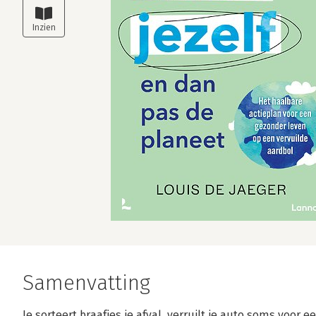
Samenvatting
Je sorteert braafjes je afval, verruilt je auto soms voor 