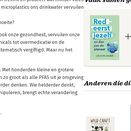
e microplastics ons drinkwater vervuilen
moeite?
ook onze gezondheid, vervuilen onze
icals tot overmedicatie en de
matisch vergiftigd. Maar nu het
r. Met honderden kleine en grotere
n zo groot als alle PFAS uit je omgeving
Anderen die di
erder denken. Wie helderder denkt,
anipuleren, brengt echte verandering
.