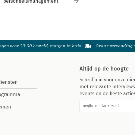
personeelsmanagement
gen voor 23:00 besteld, morgen in huis
Gratis verzending
Altijd op de hoogte
Schrijf u in voor onze nie
diensten
met relevante interviews
events en de beste actie
rogramma
nnen