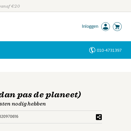
 vanaf €20
Inloggen
010-4731397
Personen
Trefwoorden
 dan pas de planeet)
sten nodig hebben
020970616