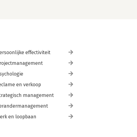
ersoonlijke effectiviteit
rojectmanagement
sychologie
eclame en verkoop
trategisch management
erandermanagement
erk en loopbaan