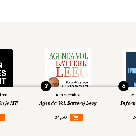
3
4
izen
Ron Steenkist
Ma
in je MT
Agenda Vol, Batterij Leeg
Infor
24,50
2