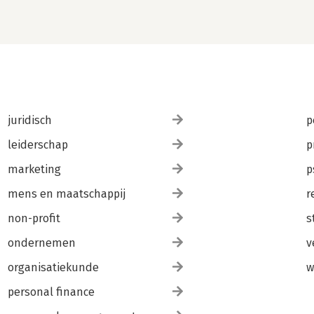
juridisch
p
leiderschap
p
marketing
p
mens en maatschappij
r
non-profit
s
ondernemen
v
organisatiekunde
w
personal finance