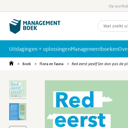
Op werkda
Uitdagingen + oplossingen
Managementboeken
Ove
Boek
Flora en fauna
Red eerst jezelf (en dan pas de p