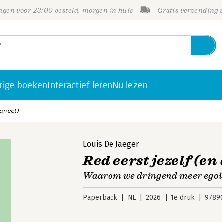
gen voor 23:00 besteld, morgen in huis
Gratis verzending
rige boeken
Interactief leren
Nu lezen
laneet)
Louis De Jaeger
Red eerst jezelf (en
Waarom we dringend meer egoï
Paperback
NL
2026
1e druk
9789