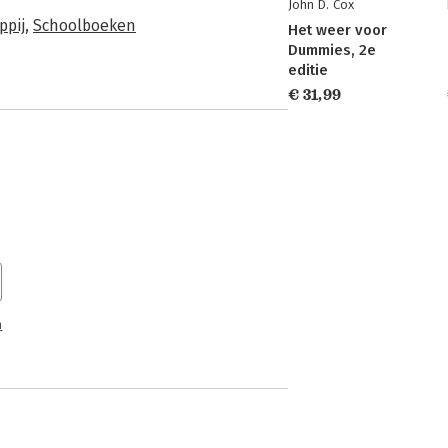
John D. Cox
ppij
,
Schoolboeken
Het weer voor
Dummies, 2e
editie
€ 31,99
n