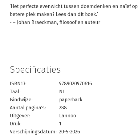
‘Het perfecte evenwicht tussen doemdenken en naïef op
betere plek maken? Lees dan dit boek.’
- – Johan Braeckman, ﬁlosoof en auteur
Specificaties
ISBN13:
9789020970616
Taal:
NL
Bindwijze:
paperback
Aantal pagina's:
288
Uitgever:
Lannoo
Druk:
1
Verschijningsdatum:
20-5-2026