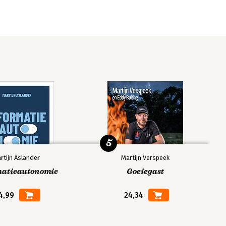
5
rtijn Aslander
Martijn Verspeek
matieautonomie
Goeiegast
4,99
24,34