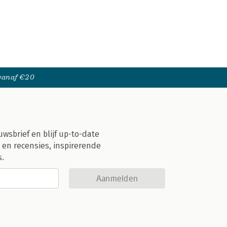
 vanaf €20
uwsbrief en blijf up-to-date
 en recensies, inspirerende
s.
Aanmelden