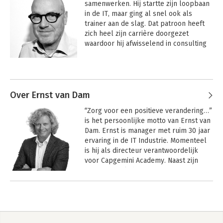
samenwerken. Hij startte zijn loopbaan 
in de IT, maar ging al snel ook als 
trainer aan de slag. Dat patroon heeft 
zich heel zijn carrière doorgezet 
waardoor hij afwisselend in consulting 
projecten en trainingstrajecten heeft 
gewerkt. De laatste 15 jaar houdt hij 
Andere boeken door Bart
zich bezig met Learning & Development 
Groenewoud
bij technologiebedrijven. Vergaderen 
ziet hij als een onontgonnen gebied 
Over Ernst van Dam
voor werkgeluk. Een bezigheid waar 
“Zorg voor een positieve verandering…” 
met een beetje aandacht een boel 
is het persoonlijke motto van Ernst van 
winst valt te behalen voor mensen die 
Dam. Ernst is manager met ruim 30 jaar 
het fijn vinden om met andere mensen 
ervaring in de IT Industrie. Momenteel 
te werken.
is hij als directeur verantwoordelijk 
voor Capgemini Academy. Naast zijn 
activiteiten als business unit-, project-, 
en programma-manager is hij ook 
Andere boeken door Ernst van Dam
werkzaam als trainer, facilitator en 
coach. Hij houdt ervan met mensen te 
werken en krijgt er energie van om 
Jouw probleemloze
kerst - gratis
anderen de comfort zone te laten 