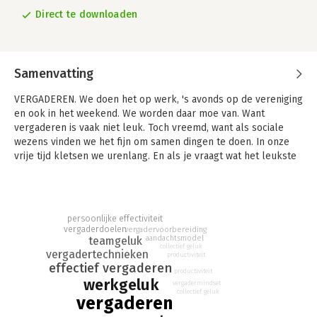
Direct te downloaden
Samenvatting
VERGADEREN. We doen het op werk, 's avonds op de vereniging
en ook in het weekend. We worden daar moe van. Want
vergaderen is vaak niet leuk. Toch vreemd, want als sociale
wezens vinden we het fijn om samen dingen te doen. In onze
vrije tijd kletsen we urenlang. En als je vraagt wat het leukste
aan hun werk is, zeggen veel mensen: "De collega's."
Vergaderen vinden we niet leuk, máár we gaan daar wat aan
doen! In deze geheel herziene editie van Vergader jezelf
gelukkig, met een nieuw hoofdstuk over Hybride Happiness,
persoonlijke effectiviteit
doen wij drie beloften:
vergaderdoelen
vergadervoorbereiding
aandachtsmodel
teamgeluk
collectief geluk
* WIJ BELOVEN dat je voortaan weet wanneer je wel of niet aan
vergadertechnieken
productiviteit
een vergadering moet deelnemen – en wanneer je weer weg
effectief vergaderen
productiviteit
mag.
werkgeluk
vergadermindset
* WIJ BELOVEN dat de vergaderingen die jij organiseert altijd
collectief geluk
vergaderen
resultaat opleveren - met tijd om het leuk te maken.