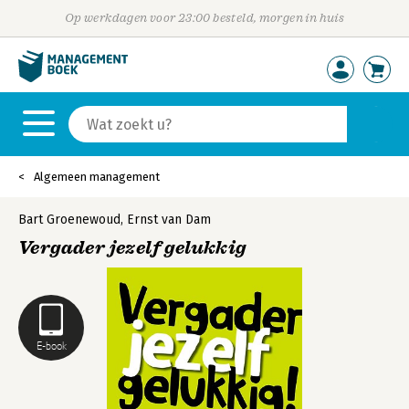
Op werkdagen voor 23:00 besteld, morgen in huis
Algemeen management
Bart Groenewoud
,
Ernst van Dam
Vergader jezelf gelukkig
E-book