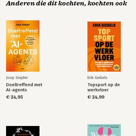
Anderen die dit kochten, kochten ook
download
vergroten door ze uit te dagen hieruit 
te stappen.
Bekijk alle boeken
Jouw probleemloze
kerst - gratis
download
Joop Snijder
Erik Giebels
Doeltreffend met
Topsport op de
AI-agents
werkvloer
Bekijk alle boeken
€ 24,95
€ 24,99