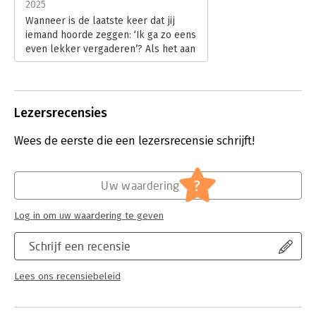
2025
Wanneer is de laatste keer dat jij
iemand hoorde zeggen: ‘Ik ga zo eens
even lekker vergaderen’? Als het aan
Bart Groenewoud en Ernst van Dam
ligt, komt daar verandering in. Met
‘Vergader jezelf gelukkig’ gidsen ze
ons naar een blije vergadertoekomst.
Lezersrecensies
Lees verder
Wees de eerste die een lezersrecensie schrijft!
?
Uw waardering
Log in om uw waardering te geven
Schrijf een recensie
Lees ons recensiebeleid