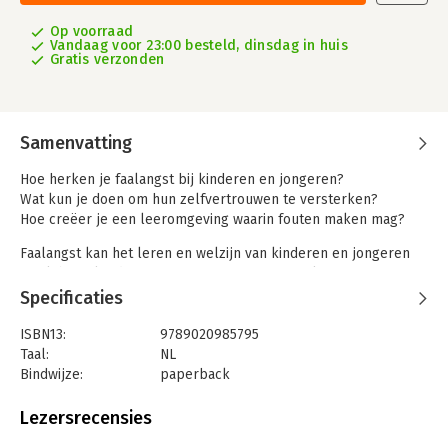
Op voorraad
Vandaag voor 23:00 besteld, dinsdag in huis
Gratis verzonden
Samenvatting
Hoe herken je faalangst bij kinderen en jongeren?
Wat kun je doen om hun zelfvertrouwen te versterken?
Hoe creëer je een leeromgeving waarin fouten maken mag?
Faalangst kan het leren en welzijn van kinderen en jongeren
sterk beïnvloeden. Uit angst om fouten te maken, gaan ze
minder uitdagingen aan en raken ze gespannen, wat hun
Specificaties
schoolprestaties en zelfvertrouwen onder druk zet. Het kan
zich uiten in perfectionisme, uitstelgedrag of zelfs clownesk
ISBN13:
9789020985795
gedrag om onzekerheid te verbergen.
Taal:
NL
Bindwijze:
paperback
Faalangst in de klas helpt leerkrachten en begeleiders om
Aantal pagina's:
144
faalangst te her­kennen en te begrijpen. Het biedt inzicht in de
Uitgever:
Lannoo Campus
Lezersrecensies
oorzaken, signalen en gevolgen, en geeft handvatten om een
Druk:
1
veilige leeromgeving te creëren waarin leerlingen leren