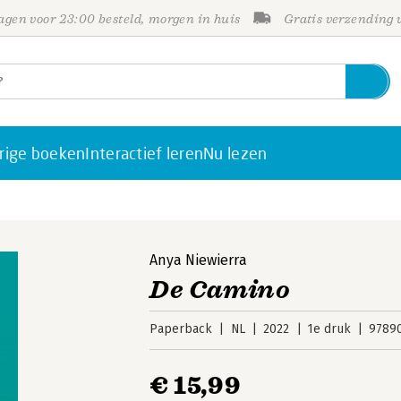
gen voor 23:00 besteld, morgen in huis
Gratis verzending
rige boeken
Interactief leren
Nu lezen
Anya Niewierra
De Camino
Paperback
NL
2022
1e druk
9789
€ 15,99