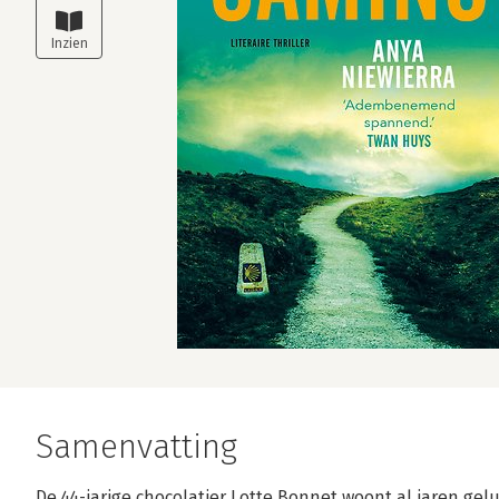
Samenvatting
De 44-jarige chocolatier Lotte Bonnet woont al jaren ge