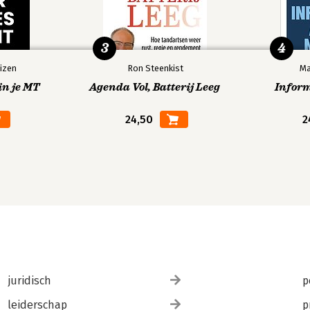
3
4
izen
Ron Steenkist
Ma
in je MT
Agenda Vol, Batterij Leeg
Infor
24,50
2
juridisch
p
leiderschap
p