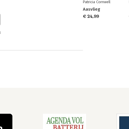
Patricia Cornwell
Aasvlieg
€ 24,99
n