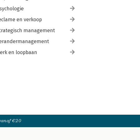
sychologie
eclame en verkoop
trategisch management
erandermanagement
erk en loopbaan
 vanaf €20