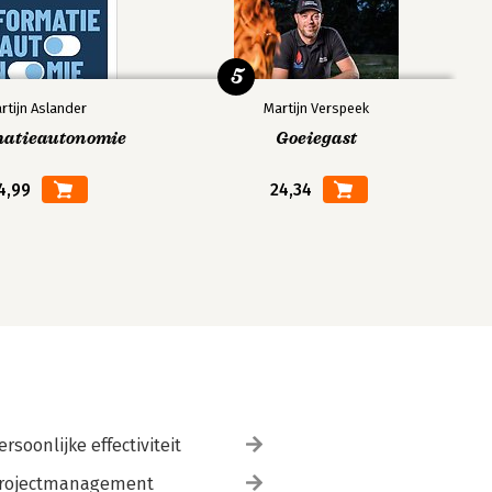
5
rtijn Aslander
Martijn Verspeek
matieautonomie
Goeiegast
4,99
24,34
ersoonlijke effectiviteit
rojectmanagement