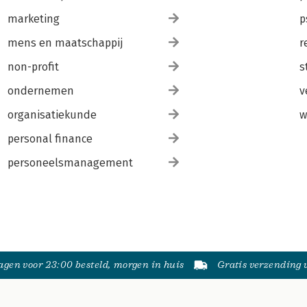
marketing
p
mens en maatschappij
r
non-profit
s
ondernemen
v
organisatiekunde
w
personal finance
personeelsmanagement
gen voor 23:00 besteld, morgen in huis
Gratis verzending