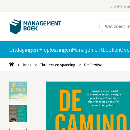
Op werkda
Uitdagingen + oplossingen
Managementboeken
Ove
Boek
Thrillers en spanning
De Camino