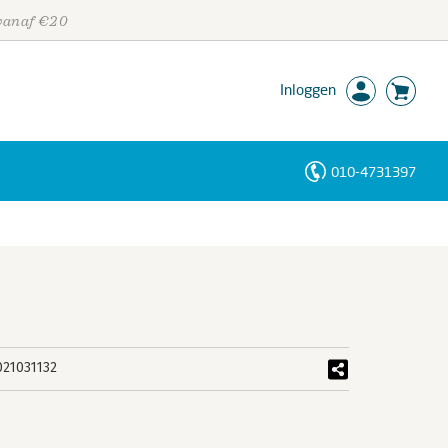
 vanaf €20
Inloggen
010-4731397
Personen
Trefwoorden
021031132