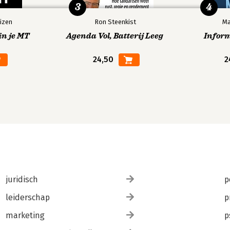
3
4
izen
Ron Steenkist
Ma
in je MT
Agenda Vol, Batterij Leeg
Infor
24,50
2
juridisch
p
leiderschap
p
marketing
p