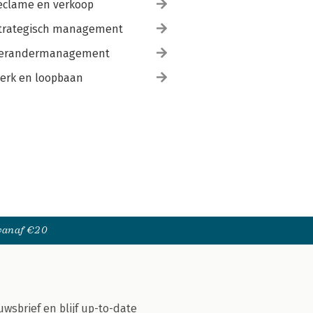
eclame en verkoop
trategisch management
erandermanagement
erk en loopbaan
 vanaf €20
uwsbrief en blijf up-to-date