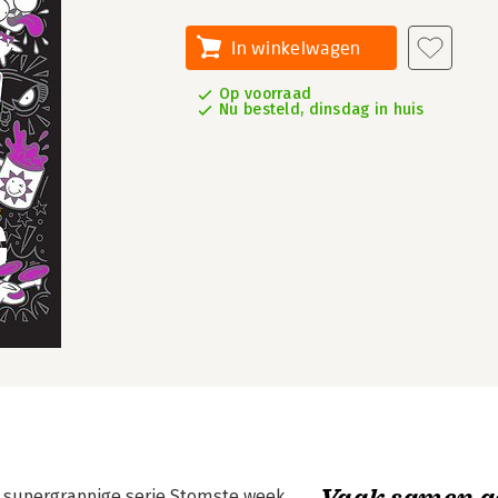
In winkelwagen
Op voorraad
Nu besteld, dinsdag in huis
Vaak samen g
 supergrappige serie Stomste week