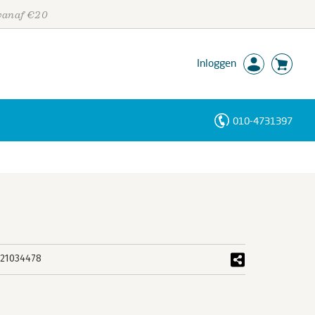
 vanaf €20
Inloggen
010-4731397
Personen
Trefwoorden
21034478