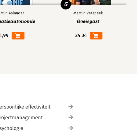
5
rtijn Aslander
Martijn Verspeek
matieautonomie
Goeiegast
4,99
24,34
ersoonlijke effectiviteit
rojectmanagement
sychologie