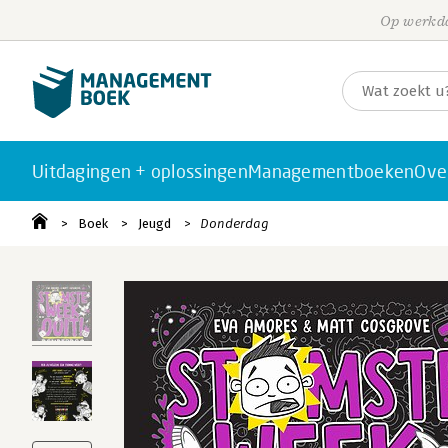
Op werkda
Uitdagingen + oplossingen
Managementboeken
Ove
Boek
Jeugd
Donderdag