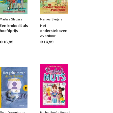
Marlies Slegers
Marlies Slegers
Een krokodil als
Het
hoofdprijs
ondersteboven
avontuur
€ 16,99
€ 16,99
Fleur Doornberg-
Rachel Renée Russell