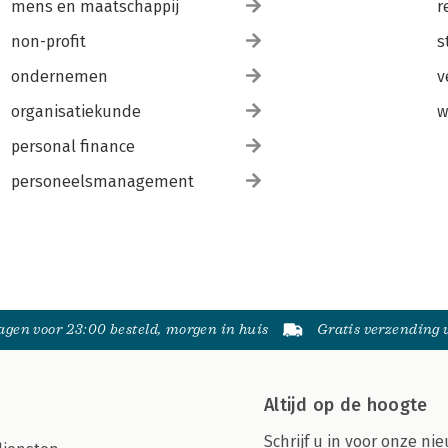
mens en maatschappij
r
non-profit
s
ondernemen
v
organisatiekunde
w
personal finance
personeelsmanagement
gen voor 23:00 besteld, morgen in huis
Gratis verzending
Altijd op de hoogte
Schrijf u in voor onze nie