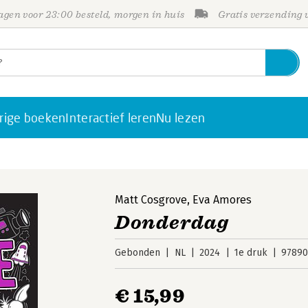
gen voor 23:00 besteld, morgen in huis
Gratis verzending
rige boeken
Interactief leren
Nu lezen
Matt Cosgrove
,
Eva Amores
Donderdag
Gebonden
NL
2024
1e druk
97890
€ 15,99