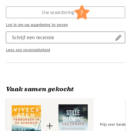
zorgt voor een genuanceerd en emotioneel verhaal.'
Hoofdrubriek:
Thrillers en spanning
Publishers Weekly
Serie:
De Åre moorden
?
Uw waardering
Log in om uw waardering te geven
Schrijf een recensie
Lees ons recensiebeleid
Vaak samen gekocht
Prijs voor beide