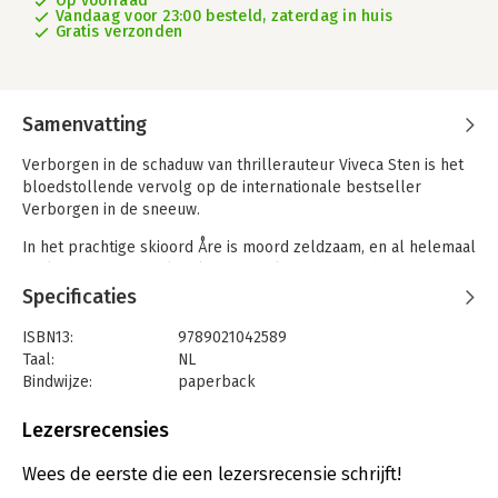
Op voorraad
Vandaag voor 23:00 besteld, zaterdag in huis
Gratis verzonden
Samenvatting
Verborgen in de schaduw van thrillerauteur Viveca Sten is het
bloedstollende vervolg op de internationale bestseller
Verborgen in de sneeuw.
In het prachtige skioord Åre is moord zeldzaam, en al helemaal
zoals die op voormalig olympisch skiër Johan Andersson, die
vastgebonden en doodgeslagen in het bos wordt aangetroffen.
Specificaties
Maar wat heeft zo'n woede kunnen uitlokken? En bij wie?
ISBN13:
9789021042589
Terwijl rechercheurs Hanna Ahlander en Daniel Lindskog zich
Taal:
NL
een weg proberen te banen door de groeiende lijst van
Bindwijze:
paperback
verdachten, ontdekken ze dat de moord op Andersson slechts
Aantal pagina's:
448
het begin is van een verontrustende, nog grotere zaak…
Uitgever:
Luitingh Sijthoff
Lezersrecensies
Druk:
1
'Sten levert een bloedstollend vervolg op Verborgen in de
Verschijningsdatum:
7-1-2025
Wees de eerste die een lezersrecensie schrijft!
sneeuw en duikt diep in het leven van haar personages, wat