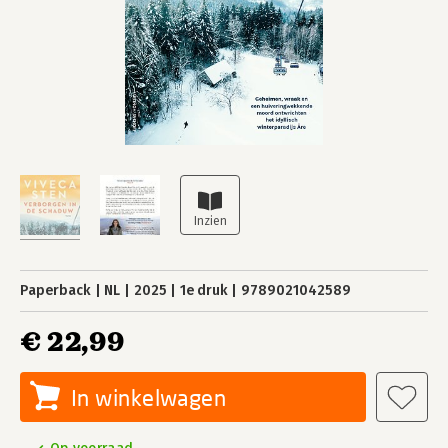
Paperback
NL
2025
1e druk
9789021042589
€ 22,99
In winkelwagen