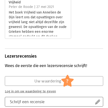
Vrijheid
Uitgever:
Alfabet uitgevers
Peter de Roode | 27 mei 2021
Verschijningsdatum:
29-3-2021
Het boek Vrijheid van Annelien de
Dijn leert ons dat opvattingen over
Hoofdrubriek:
Literatuur en romans
vrijheid lang niet altijd dezelfde zijn
geweest. De opvattingen van de oude
Grieken hebben een enorme
stempel gedrukt op dit denken.
Lees verder
Lezersrecensies
Wees de eerste die een lezersrecensie schrijft!
?
Uw waardering
Log in om uw waardering te geven
Schrijf een recensie