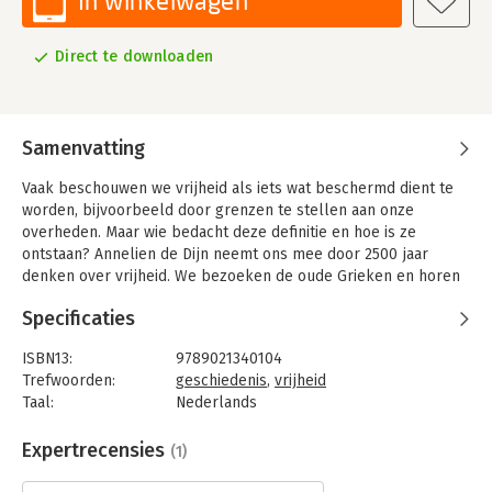
In winkelwagen
Direct te downloaden
Samenvatting
Vaak beschouwen we vrijheid als iets wat beschermd dient te
worden, bijvoorbeeld door grenzen te stellen aan onze
overheden. Maar wie bedacht deze definitie en hoe is ze
ontstaan? Annelien de Dijn neemt ons mee door 2500 jaar
denken over vrijheid. We bezoeken de oude Grieken en horen
hoe zij denken over de inrichting van een democratische staat.
Specificaties
We ontmoeten Plato en Socrates, Cicero en Cato, Dante,
Spinoza en Hugo de Groot – en talloze andere denkers. In deze
ISBN13:
9789021340104
meesterlijke tocht door de geschiedenis stelt De Dijn dat we
Trefwoorden:
geschiedenis
,
vrijheid
onze hedendaagse visie op vrijheid niet te danken hebben aan
Taal:
Nederlands
de vrijheidsliefhebbers van het tijdperk van de revolutie, maar
Bindwijze:
e-book
aan de vijanden van de democratie. Annelien de Dijn schreef
Beveiliging:
watermerk
Expertrecensies
(1)
een ambitieuze en brutale geschiedenis van wat ons misschien
Bestandsformaat:
epub
wel het meest dierbaar is: onze vrijheid.
Aantal pagina's:
412