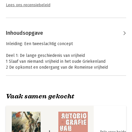
Lees ons recensiebeleid
Inhoudsopgave
Inleiding: Een tweeslachtig concept
Deel 1: De lange geschiedenis van vrijheid
1 Slaaf van niemand: vrijheid in het oude Griekenland
2 De opkomst en ondergang van de Romeinse vrijheid
Deel 2: De wederopleving van de vrijheid
3 De wedergeboorte van de vrijheid
4 Vrijheid in de Atlantische revoluties
Vaak samen gekocht
Deel 3: Een nieuwe kijk op vrijheid
5 Uitvinding van de moderne vrijheid
6 De overwinning van de moderne vrijheid
Nawoord: Vrijheid in de eenentwintigste eeuw
Prijs voor beide