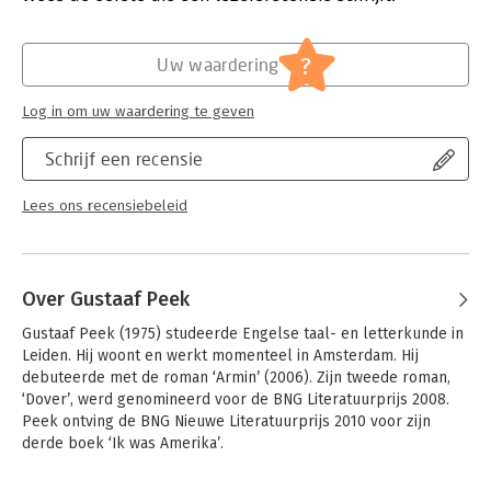
herverdeling van kennis, macht en inkomen. Het communisme
Verschijningsdatum:
23-11-2017
heeft een nieuwe poging tegoed, een revolutie in de richting
van een natuurlijker menselijk verbond en een betere wereld.
Hoofdrubriek:
Mens en maatschappij
?
Uw waardering
Log in om uw waardering te geven
Schrijf een recensie
Lees ons recensiebeleid
Over Gustaaf Peek
Gustaaf Peek (1975) studeerde Engelse taal- en letterkunde in 
Leiden. Hij woont en werkt momenteel in Amsterdam. Hij 
debuteerde met de roman ‘Armin’ (2006). Zijn tweede roman, 
‘Dover’, werd genomineerd voor de BNG Literatuurprijs 2008. 
Peek ontving de BNG Nieuwe Literatuurprijs 2010 voor zijn 
derde boek ‘Ik was Amerika’.