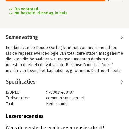
Op voorraad
Nu besteld, dinsdag in huis
Samenvatting
Een kind van de Koude Oorlog kent het communisme alleen
als de repressieve ideologie van totalitaire staten met geheime
diensten die bepaalden wat mensen moesten denken en
moesten doen. Na de val van de Berlijnse Muur had ‘onze’
manier van leven, het kapitalisme, gewonnen. Die triomf heeft
een tijdperk ingeluid van groeiende ongelijkheid, van
Specificaties
regeringen die markt boven rechtstaat stellen en van burgers
die steeds zelfdestructiever stemmen. Oude communistische
ISBN13:
9789021408187
spoken zijn ordinaire dictatoren onder laffe lakens gebleken –
Trefwoorden:
communisme
,
verzet
maar het onvermijdelijk lijkende kapitalisme ging even
Taal:
Nederlands
verhullend te werk, en weet zijn roofzuchtige aard nauwelijks
Bindwijze:
paperback
meer te camoufleren. Tijd voor verzet!
Aantal pagina's:
72
Lezersrecensies
In dit pamflet pleit Gustaaf Peek voor een van de nog altijd
Uitgever:
Singel Uitgevers
controversiële ideeën van Karl Marx: de rechtvaardige
Druk:
1
Wees de eerste die een lezersrecensie schrijft!