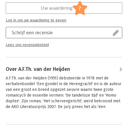
onverschrokken zijn onderzoek naar de toedracht van ‘MX17’
Hoofdrubriek:
Literatuur en romans
?
Uw waardering
voort te zetten.
Log in om uw waardering te geven
Schrijf een recensie
Lees ons recensiebeleid
Over A.F.Th. van der Heijden
A.F.Th. van der Heijden (1951) debuteerde in 1978 met de 
verhalenbundel 'Een gondel in de Herengracht' en is de auteur 
van een groot en breed opgezet oeuvre waarin twee grote 
romancycli de essentie vormen: 'De tandeloze tijd' en 'Homo 
duplex'. Zijn roman, 'Het schervengericht', werd bekroond met 
de AKO Literatuurprijs 2007. De jury prees het als 'een 
onontkoombaar boek dat, geschreven in een prachtige stijl, de 
mens laat zien op het scherp van de snede.' 

Andere boeken door A.F.Th. van der