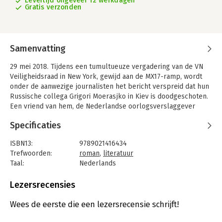
Levertijd ongeveer 12 werkdagen
Gratis verzonden
Samenvatting
29 mei 2018. Tijdens een tumultueuze vergadering van de VN
Veiligheidsraad in New York, gewijd aan de MX17-ramp, wordt
onder de aanwezige journalisten het bericht verspreid dat hun
Russische collega Grigori Moerasjko in Kiev is doodgeschoten.
Een vriend van hem, de Nederlandse oorlogsverslaggever
Natan Haandrikman, besluit onmiddellijk van New York naar
Specificaties
Kiev te vliegen om de weduwe bij te staan.
Moerasjko blijkt te hebben samengespannen met de
ISBN13:
9789021416434
Oekraïense geheime dienst om de Russen te misleiden. Hij
Trefwoorden:
roman
,
literatuur
heeft zichzelf daarmee ongewild tot een verspreider van fake
Taal:
Nederlands
news gemaakt. Een doodzonde in de ogen van de
Bindwijze:
gebonden
onafhankelijke journalistiek: bevriende collega’s vallen hem
Aantal pagina's:
368
Lezersrecensies
massaal af, behalve Haandrikman. Het ergste is dat ook zijn
Uitgever:
Querido
geliefde Yulia zich door Grigori verraden voelt en hem verlaat.
Druk:
1
Wees de eerste die een lezersrecensie schrijft!
Verschijningsdatum:
15-11-2018
Door iedereen verstoten keert hij naar Rusland terug om daar