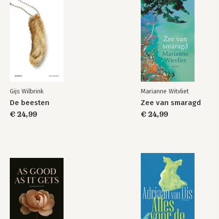
tandeloze tijd: De helleveeg'. Deze tragikomische roman werd 
al snel verfilmd, met Gouden Kalf-winnares Hadewych Minis. In 
december 2015 verscheen 'De ochtendgave', een historische 
roman over de Vrede van Nijmegen
Stemvorken
De ochtendgave
Gijs Wilbrink
Marianne Witvliet
Bekijk alle boeken
De beesten
Zee van smaragd
€ 24,99
€ 24,99