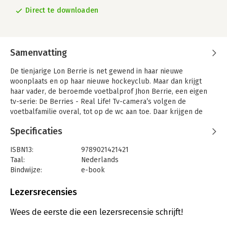
Direct te downloaden
Samenvatting
De tienjarige Lon Berrie is net gewend in haar nieuwe
woonplaats en op haar nieuwe hockeyclub. Maar dan krijgt
haar vader, de beroemde voetbalprof Jhon Berrie, een eigen
tv-serie: De Berries - Real Life! Tv-camera’s volgen de
voetbalfamilie overal, tot op de wc aan toe. Daar krijgen de
Berries al snel spijt van… En er is meer slecht nieuws: Lons
Specificaties
hockeyclub Shoot Out is in gevaar. Ook haar beste vriend Kai
komt daardoor in de problemen. Lukt het Lon en haar
ISBN13:
9789021421421
teamgenoten om Shoot Out en Kai te redden?
Taal:
Nederlands
Bindwijze:
e-book
Beveiliging:
watermerk
Bestandsformaat:
epub
Lezersrecensies
Aantal pagina's:
122
Uitgever:
Volt
Wees de eerste die een lezersrecensie schrijft!
Verschijningsdatum:
2-7-2020