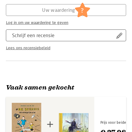
Hoofdrubriek:
Jeugd
?
Uw waardering
Serie:
De Berries
Log in om uw waardering te geven
Schrijf een recensie
Lees ons recensiebeleid
Vaak samen gekocht
Prijs voor beide