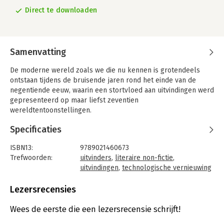
Direct te downloaden
Samenvatting
De moderne wereld zoals we die nu kennen is grotendeels
ontstaan tijdens de bruisende jaren rond het einde van de
negentiende eeuw, waarin een stortvloed aan uitvindingen werd
gepresenteerd op maar liefst zeventien
wereldtentoonstellingen.
In dit tijdsgewricht vol optimisme speelt steeds dezelfde
Specificaties
persoon een voortrekkersrol: Bertie, als de latere koning
Edward VII misschien wel het markantste lid van het Britse
ISBN13:
9789021460673
koningshuis ooit. Met niets omhanden leidt hij een met
Trefwoorden:
uitvinders
,
literaire non-fictie
,
schandalen gelardeerd leven, waarbij zijn talloze reizen hem
uitvindingen
,
technologische vernieuwing
door het immense Britse imperium en naar New York en Parijs
Taal:
Nederlands
voeren.
Bindwijze:
e-book
Lezersrecensies
Tijdens de wonderjaren van technologische vernieuwing
Beveiliging:
watermerk
ontmoet hij zo alle sprankelende uitvinders die iets zullen
Bestandsformaat:
epub
Wees de eerste die een lezersrecensie schrijft!
nalaten voor de volgende generaties, onder wie Eiffel, Ritz,
Aantal pagina's:
411
Waldorf, Pathé, Edison, Tesla, Dunlop, Pulitzer, Selfridge, Benz,