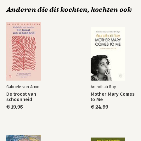
Anderen die dit kochten, kochten ook
Denk als een
Agile Managen
startup
Bekijk alle boeken
Gabriele von Arnim
Arundhati Roy
De troost van
Mother Mary Comes
schoonheid
to Me
€ 19,95
€ 24,99