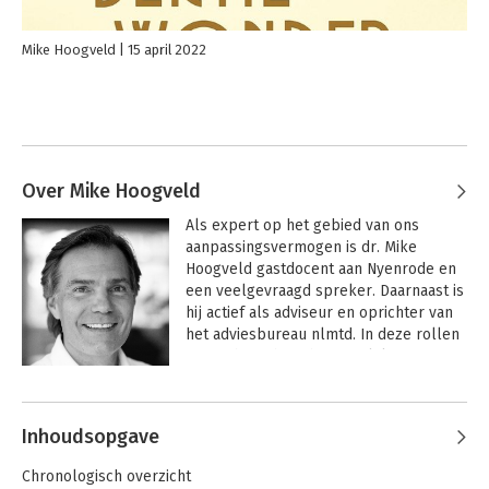
Mike Hoogveld
15 april 2022
Over Mike Hoogveld
Als expert op het gebied van ons 
aanpassingsvermogen is dr. Mike 
Hoogveld gastdocent aan Nyenrode en 
een veelgevraagd spreker. Daarnaast is 
hij actief als adviseur en oprichter van 
het adviesbureau nlmtd. In deze rollen 
focust hij zich op het snijvlak van 
verandering, innovatie en 
Andere boeken door Mike Hoogveld
toekomstbestendig organiseren. Op 
energieke wijze weet hij hierbij 
Inhoudsopgave
wetenschappelijke theorie te vertalen 
naar concreet bruikbare aanpakken 
Chronologisch overzicht
voor de dagelijkse praktijk.
