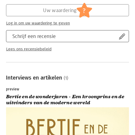
Uitgever:
Querido
Michelin, Curie, Röntgen, Nobel en Marconi.
Verschijningsdatum:
20-4-2022
?
Uw waardering
Hoofdrubriek:
Literatuur en romans
Log in om uw waardering te geven
Schrijf een recensie
Lees ons recensiebeleid
Interviews en artikelen
(1)
preview
Bertie en de wonderjaren - Een kroonprins en de
uitvinders van de moderne wereld