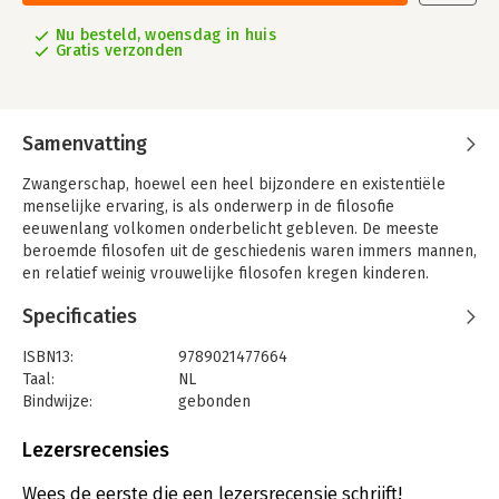
Nu besteld, woensdag in huis
Gratis verzonden
Samenvatting
Zwangerschap, hoewel een heel bijzondere en existentiële
menselijke ervaring, is als onderwerp in de filosofie
eeuwenlang volkomen onderbelicht gebleven. De meeste
beroemde filosofen uit de geschiedenis waren immers mannen,
en relatief weinig vrouwelijke filosofen kregen kinderen.
Jonna Bornemark is hoogleraar filosofie én moeder. Ze denkt
Specificaties
na over de filosofische implicaties van zwangerschap: de
zwangere vrouw beheerst haar lichaam en tegelijkertijd ook
ISBN13:
9789021477664
niet, ze is passief en tegelijkertijd actief, ze is één en
Taal:
NL
tegelijkertijd twee. Als we deze paradoxale ervaring serieus
Bindwijze:
gebonden
nemen, wat kunnen we dan ontdekken? We denken vaak dat
Aantal pagina's:
240
het leven begint bij de geboorte, dat onze lichamen los van
Uitgever:
Querido
Lezersrecensies
elkaar bestaan en dat we fundamenteel alleen zijn. Maar klopt
Druk:
1
dat wel? Wat zijn eigenlijk de grenzen van het zelf?
Verschijningsdatum:
2-5-2023
Wees de eerste die een lezersrecensie schrijft!