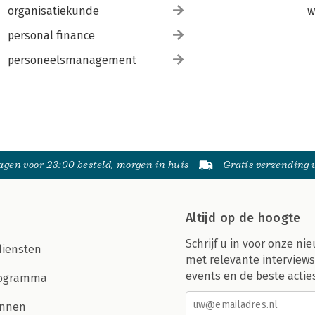
organisatiekunde
w
personal finance
personeelsmanagement
gen voor 23:00 besteld, morgen in huis
Gratis verzending
Altijd op de hoogte
Schrijf u in voor onze nie
diensten
met relevante interviews
events en de beste actie
rogramma
nnen