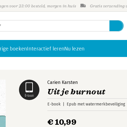
gen voor 23:00 besteld, morgen in huis
Gratis verzending
rige boeken
Interactief leren
Nu lezen
Carien Karsten
Uit je burnout
E-book
E-book
Epub met watermerkbeveiliging
€ 10,99