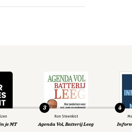
3
4
izen
Ron Steenkist
Ma
in je MT
Agenda Vol, Batterij Leeg
Infor