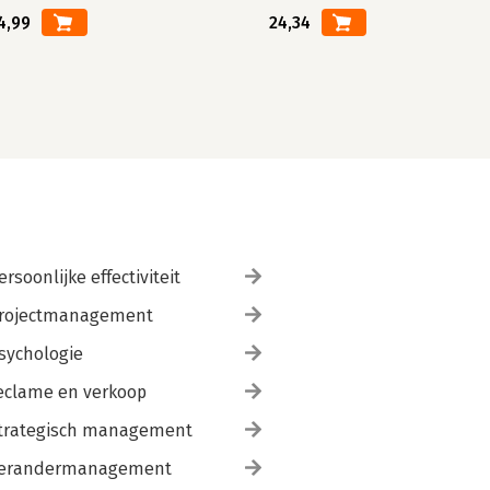
4,99
24,34
ersoonlijke effectiviteit
rojectmanagement
sychologie
eclame en verkoop
trategisch management
erandermanagement