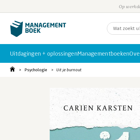
Op werkda
Uitdagingen + oplossingen
Managementboeken
Ove
Psychologie
Uit je burnout