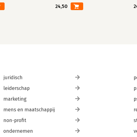
24,50
2
juridisch
p
leiderschap
p
marketing
p
mens en maatschappij
r
non-profit
s
ondernemen
v