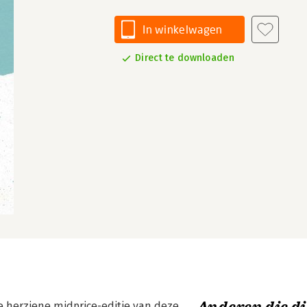
In winkelwagen
Direct te downloaden
ge herziene midprice-editie van deze