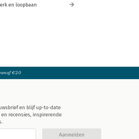
erk en loopbaan
 vanaf €20
uwsbrief en blijf up-to-date
 en recensies, inspirerende
s.
Aanmelden