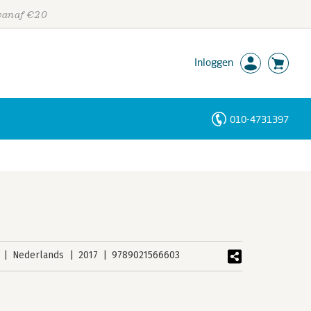
 vanaf €20
Inloggen
010-4731397
Personen
Trefwoorden
Nederlands
2017
9789021566603