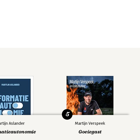
5
rtijn Aslander
Martijn Verspeek
matieautonomie
Goeiegast