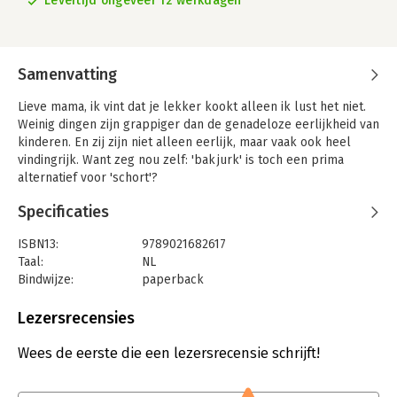
Levertijd ongeveer 12 werkdagen
Samenvatting
Lieve mama, ik vint dat je lekker kookt alleen ik lust het niet.
Weinig dingen zijn grappiger dan de genadeloze eerlijkheid van
kinderen. En zij zijn niet alleen eerlijk, maar vaak ook heel
vindingrijk. Want zeg nou zelf: 'bakjurk' is toch een prima
alternatief voor 'schort'?
Voor dit boek verzamelde Mark van der Werf de grappigste
Specificaties
‘foutjes’ die leerlingen maakten op briefjes, in schriften en in
werkboeken. Een heerlijke collectie kinderlogica die iedereen
ISBN13:
9789021682617
een grote glimlach zal bezorgen!
Taal:
NL
'Meester Mark zorgt voor minimaal een glimlach en soms zelfs
Bindwijze:
paperback
een harde lach, bij het lezen van de geweldige vondsten uit het
Aantal pagina's:
160
brein van een kind.' - Chantal Janzen
Uitgever:
Ploegsma
Lezersrecensies
Druk:
1
Verschijningsdatum:
2-11-2021
Wees de eerste die een lezersrecensie schrijft!
Hoofdrubriek:
Cadeauboeken