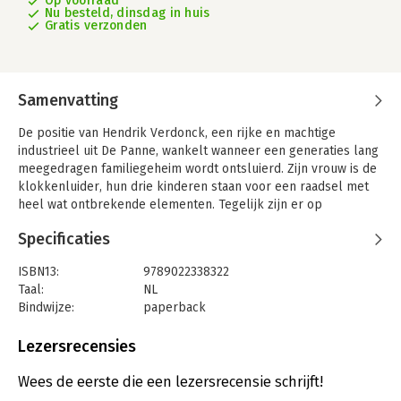
Op voorraad
Nu besteld, dinsdag in huis
Gratis verzonden
Samenvatting
De positie van Hendrik Verdonck, een rijke en machtige
industrieel uit De Panne, wankelt wanneer een generaties lang
meegedragen familiegeheim wordt ontsluierd. Zijn vrouw is de
klokkenluider, hun drie kinderen staan voor een raadsel met
heel wat ontbrekende elementen. Tegelijk zijn er op
verschillende locaties in het land schijnbaar ludieke acties die
Specificaties
gericht zijn tegen het koningshuis. Wanneer de dochter van
Verdonck verdwijnt, doet de familie een beroep op Van In om
ISBN13:
9789022338322
haar terug te vinden. De gepensioneerde commissaris botst op
Taal:
NL
het ene mysterie na het andere. Een oorlogsdagboek van de
Bindwijze:
paperback
vader van Verdonck zorgt onverwacht voor een heel andere
Aantal pagina's:
296
kijk op de zaak. Wie zijn de Verdoncks écht? Wat hebben ze te
Uitgever:
Aspe NV
Lezersrecensies
verbergen? En wat is de rol van het koningshuis in dit hele
Druk:
1
verhaal? In de anders zo rustige en vredige badplaats De
Verschijningsdatum:
13-10-2021
Wees de eerste die een lezersrecensie schrijft!
Panne gaan de poppen aan het dansen. Beetje bij beetje legt