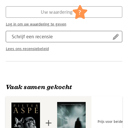
Van In de puzzel, bijgestaan door zijn nieuwe partner in crime
Hoofdrubriek:
Thrillers en spanning
en kersverse korpschef Rein Claeys.
?
Uw waardering
Log in om uw waardering te geven
Schrijf een recensie
Lees ons recensiebeleid
Vaak samen gekocht
Prijs voor beide