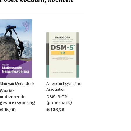
t boek kochten, kochten
Stijn van Merendonk
American Psychiatric
Association
Waaier
motiverende
DSM-5-TR
gespreksvoering
(paperback)
€ 18,90
€ 136,25