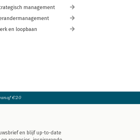
trategisch management
erandermanagement
erk en loopbaan
 vanaf €20
uwsbrief en blijf up-to-date
 en recensies, inspirerende