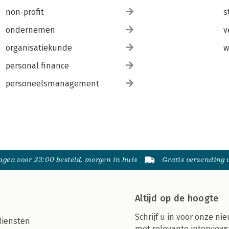
non-profit
s
ondernemen
v
organisatiekunde
w
personal finance
personeelsmanagement
gen voor 23:00 besteld, morgen in huis
Gratis verzending
Altijd op de hoogte
Schrijf u in voor onze nie
diensten
met relevante interviews