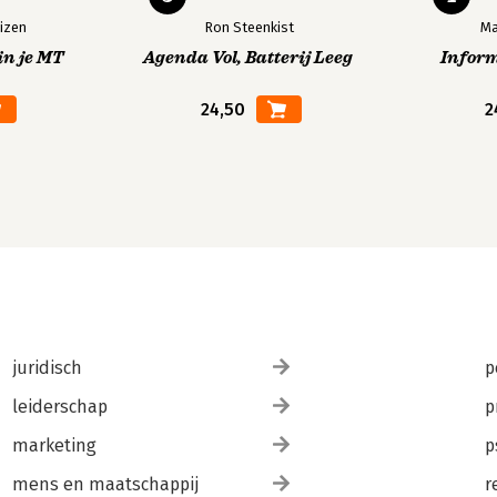
izen
Ron Steenkist
Ma
in je MT
Agenda Vol, Batterij Leeg
Infor
24,50
2
juridisch
p
leiderschap
p
marketing
p
mens en maatschappij
r