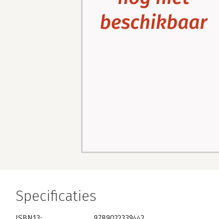
Specificaties
ISBN13:
9789022339442