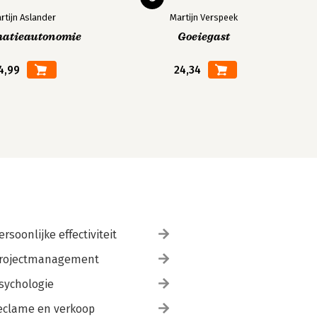
rtijn Aslander
Martijn Verspeek
matieautonomie
Goeiegast
4,99
24,34
ersoonlijke effectiviteit
rojectmanagement
sychologie
eclame en verkoop