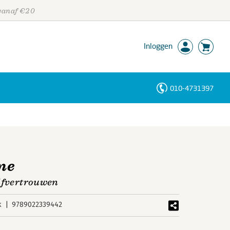
 vanaf €20
Inloggen
010-4731397
Personen
Trefwoorden
me
elfvertrouwen
k
9789022339442