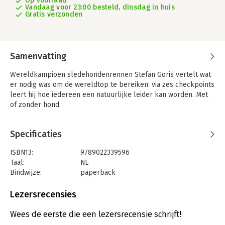
Op voorraad
Vandaag voor 23:00 besteld, dinsdag in huis
Gratis verzonden
Samenvatting
Wereldkampioen sledehondenrennen Stefan Goris vertelt wat
er nodig was om de wereldtop te bereiken: via zes checkpoints
leert hij hoe iedereen een natuurlijke leider kan worden. Met
of zonder hond.
In Natuurlijk leidinggeven aan je hond grijpt wereldkampioen
Specificaties
sledehondenrennen Stefan Goris terug naar logica en eenvoud.
Door zijn unieke aanpak – een mix van pragmatiek, down-to-
ISBN13:
9789022339596
earthness en oosterse filosofie à la Bruce Lee – is samenleven
Taal:
NL
met jouw hond of roedel niet zo ingewikkeld als het lijkt. Goris’
Bindwijze:
paperback
uitgangspunt: wanneer honden grenzen leren aanvaarden
Aantal pagina's:
216
en hierin rust vinden, zijn alle gedragsproblemen van de baan.
Uitgever:
Manteau
Lezersrecensies
Het begint allemaal met het stellen van gerichte inzichtelijke
Druk:
1
vragen. Ligt het probleem wel bij de hond? Durf ik mezelf als
Verschijningsdatum:
11-5-2023
Wees de eerste die een lezersrecensie schrijft!
leider in vraag te stellen en mijn fouten te aanvaarden? En