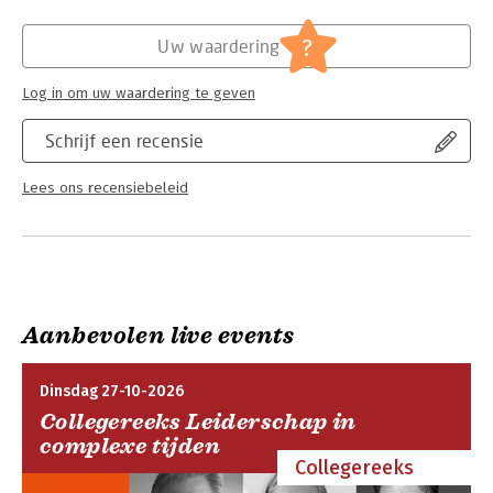
vooral: waarom ben ik een leider? Hoe pak ik mijn leiderschap
Hoofdrubriek:
Mens en maatschappij
aan? Wie ben ik voor mezelf en in de ogen van mijn hond?
?
Uw waardering
Log in om uw waardering te geven
Schrijf een recensie
Lees ons recensiebeleid
Aanbevolen live events
Dinsdag 27-10-2026
Collegereeks Leiderschap in
complexe tijden
Collegereeks