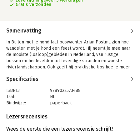
Levertijd ongeveer 3 werkdagen
Gratis verzonden
Samenvatting
In Buiten met je hond laat boswachter Arjan Postma zien hoe
wandelen met je hond een feest wordt. Hij neemt je mee naar
de mooiste (losloop)gebieden in Nederland, van rustige
bossen en heidevelden tot levendige stranden en woeste
rivierlandschappen. Ook geeft hij praktische tips hoe je meer
haalt uit je dagelijkse uitlaatrondje.
Specificaties
Arjan, bekend van onder andere RTL Late Night, leert je kijken
door de ogen van een hond. Waarom worden ze blij van het
ISBN13:
9789022573488
strand? Waarom houden ze niet van regelmaat? En waarom
Taal:
NL
'Facebooken' ze met elkaar? Ook vertelt hij over de impact van
Bindwijze:
paperback
honden op het wild in de natuur.
Aantal pagina's:
200
Uitgever:
Boekerij
Lezersrecensies
Terwijl de hond lekker uitraast, leer je over het landschap
Druk:
1
waar je doorheen loopt en wat daar allemaal te zien is. Net als
Verschijningsdatum:
17-7-2019
Wees de eerste die een lezersrecensie schrijft!
in zijn eerste boek Buiten! weet Arjan met zijn aanstekelijke
enthousiasme de Nederlandse natuur voor je tot leven te