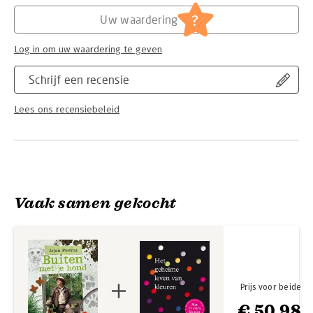
Hoofdrubriek:
Flora en fauna
,
Literatuur en romans
brengen. Een aanrader voor iedere hondenbezitter!
?
Uw waardering
Log in om uw waardering te geven
Schrijf een recensie
Lees ons recensiebeleid
Vaak samen gekocht
Prijs voor beide
€ 50,98