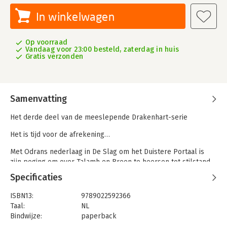
In winkelwagen
Op voorraad
Vandaag voor 23:00 besteld, zaterdag in huis
Gratis verzonden
Samenvatting
Het derde deel van de meeslepende Drakenhart-serie
Het is tijd voor de afrekening…
Met Odrans nederlaag in De Slag om het Duistere Portaal is
zijn poging om over Talamh en Breen te heersen tot stilstand
gekomen – voorlopig. De strijd en de geleden verliezen
Specificaties
hebben hun tol geëist. Zo’n periode vol pijn heeft Breen nooit
gekend en om zichzelf nuttig te maken verzorgt ze de
ISBN13:
9789022592366
gewonden, brengt ze de doden van het bloederige slagveld
Taal:
NL
naar huis en steunt ze vrienden en familie in hun verdriet.
Bindwijze:
paperback
Aantal pagina's:
528