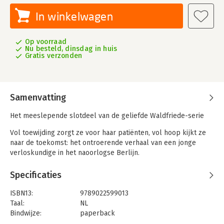
In winkelwagen
Op voorraad
Nu besteld, dinsdag in huis
Gratis verzonden
Samenvatting
Het meeslepende slotdeel van de geliefde Waldfriede-serie
Vol toewijding zorgt ze voor haar patiënten, vol hoop kijkt ze
naar de toekomst: het ontroerende verhaal van een jonge
verloskundige in het naoorlogse Berlijn.
Berlijn, 1948. Als de hulpgoederen eindelijk Waldfriede
Specificaties
bereiken, slaakt iedereen een zucht van verlichting. De nood is
hoog in het zwaar getroffen ziekenhuis, net als in de rest van
ISBN13:
9789022599013
het belegerde West-Berlijn. Ook voor Christina, een
Taal:
NL
verloskundige in opleiding, staat elke dag voor een grote
Bindwijze:
paperback
uitdaging om haar patiënten te geven wat ze nodig hebben.
Aantal pagina's:
544