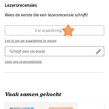
Uitgever:
Boekerij
Lezersrecensies
Als Christina de jonge technicus Peter ontmoet, wordt ze
Druk:
1
halsoverkop verliefd. Hoewel ze diep treurt om haar vader en
Verschijningsdatum:
5-3-2024
Wees de eerste die een lezersrecensie schrijft!
broer die in de oorlog zijn omgekomen, geeft de liefde haar
toch ook hoop voor de toekomst. Tot Peter met een gewaagd
Hoofdrubriek:
Literatuur en romans
plan komt dat hem zomaar het leven zou kunnen kosten, en
Serie:
Waldfriede
?
Uw waardering
met hem dat van vele anderen.
In de pers
Log in om uw waardering te geven
‘Dat ze pageturners kan schrijven heeft Corina Bomann
Schrijf een recensie
ruimschoots bewezen.’ Nederlands Dagblad
‘Ideaal recept voor een bestseller.’ NRC
Lees ons recensiebeleid
‘De verslavende nieuwe serie voor de lezers van De zeven
zussen.’ NCRV-gids
Vaak samen gekocht