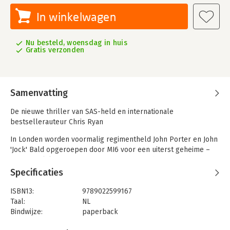
In winkelwagen
Nu besteld, woensdag in huis
Gratis verzonden
Samenvatting
De nieuwe thriller van SAS-held en internationale
bestsellerauteur Chris Ryan
In Londen worden voormalig regimentheld John Porter en John
'Jock' Bald opgeroepen door MI6 voor een uiterst geheime –
en gevaarlijke – missie. Een Britse wetenschapper in
Venezuela is beschuldigd van spionage voor de Britse overheid
Specificaties
en wordt gevangengehouden door de beruchte
veiligheidsdiensten van de president.
ISBN13:
9789022599167
Taal:
NL
Samen met een team van voormalige SEAL’s moeten Bald en
Bindwijze:
paperback
Porter de wetenschapper redden voordat ze zwicht onder de
Aantal pagina's:
368
druk van haar ondervragers. Maar hoe dichter ze bij hun doel