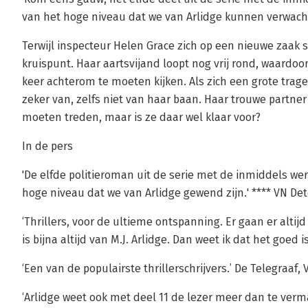
van het hoge niveau dat we van Arlidge kunnen verwachte
Terwijl inspecteur Helen Grace zich op een nieuwe zaak s
kruispunt. Haar aartsvijand loopt nog vrij rond, waardoo
keer achterom te moeten kijken. Als zich een grote trag
zeker van, zelfs niet van haar baan. Haar trouwe partner 
moeten treden, maar is ze daar wel klaar voor?
In de pers
'De elfde politieroman uit de serie met de inmiddels w
hoge niveau dat we van Arlidge gewend zijn.' **** VN Det
‘Thrillers, voor de ultieme ontspanning. Er gaan er alti
is bijna altijd van M.J. Arlidge. Dan weet ik dat het goed
‘Een van de populairste thrillerschrijvers.’ De Telegraaf
‘Arlidge weet ook met deel 11 de lezer meer dan te ve