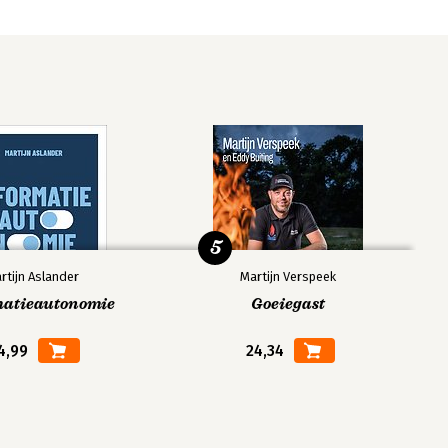
5
rtijn Aslander
Martijn Verspeek
matieautonomie
Goeiegast
4,99
24,34