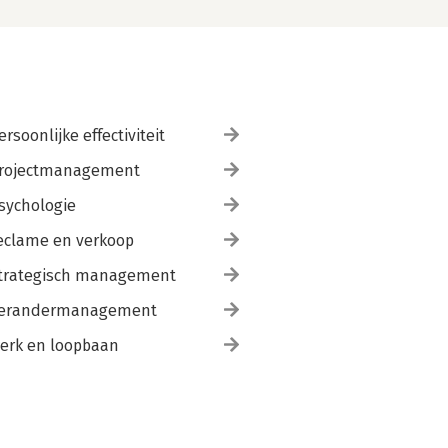
ersoonlijke effectiviteit
rojectmanagement
sychologie
eclame en verkoop
trategisch management
erandermanagement
erk en loopbaan