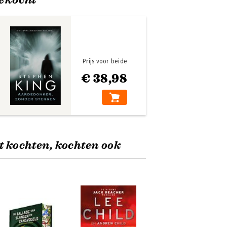
Prijs voor beide
€ 38,98
t kochten, kochten ook