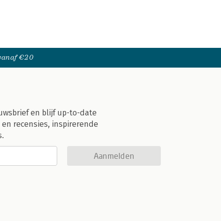
 vanaf €20
uwsbrief en blijf up-to-date
 en recensies, inspirerende
s.
Aanmelden