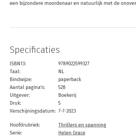
een bijzondere moordenaar en natuurlijk met de onovertr
Specificaties
ISBN13:
9789022599327
Taal:
NL
Bindwijze:
paperback
Aantal pagina's:
528
Uitgever:
Boekerij
Druk:
5
Verschijningsdatum:
7-7-2023
Hoofdrubriek:
Thrillers en spanning
Serie:
Helen Grace