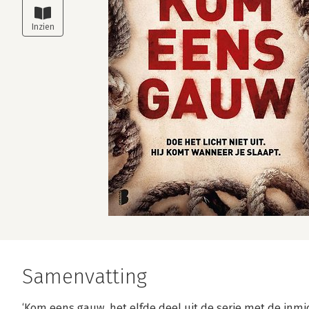
Samenvatting
‘Kom eens gauw, het elfde deel uit de serie met de inm