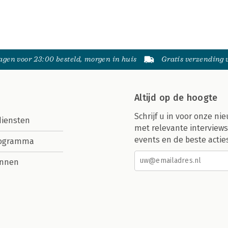
gen voor 23:00 besteld, morgen in huis
Gratis verzending
Altijd op de hoogte
Schrijf u in voor onze nie
diensten
met relevante interviews
events en de beste actie
rogramma
nnen