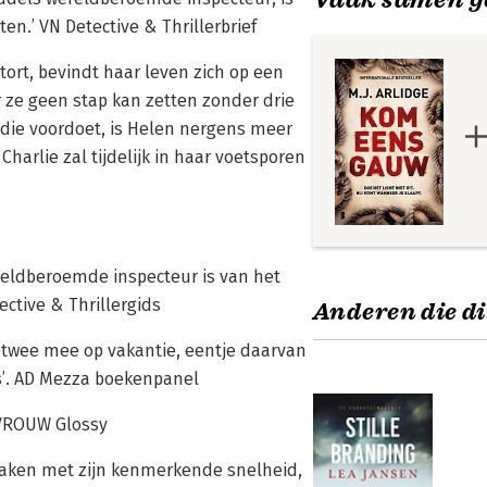
n.’ VN Detective & Thrillerbrief
tort, bevindt haar leven zich op een
r ze geen stap kan zetten zonder drie
edie voordoet, is Helen nergens meer
Charlie zal tijdelijk in haar voetsporen
ereldberoemde inspecteur is van het
ective & Thrillergids
Anderen die di
jd twee mee op vakantie, eentje daarvan
 is’. AD Mezza boekenpanel
, VROUW Glossy
rmaken met zijn kenmerkende snelheid,