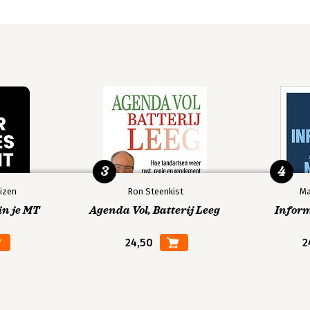
3
4
izen
Ron Steenkist
Ma
in je MT
Agenda Vol, Batterij Leeg
Infor
24,50
2