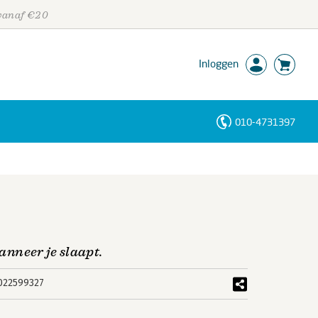
 vanaf €20
Inloggen
010-4731397
Personen
Trefwoorden
wanneer je slaapt.
022599327