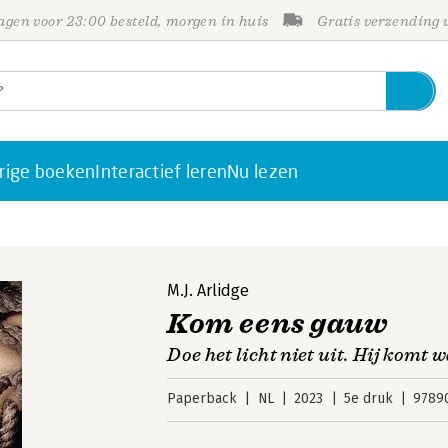
gen voor 23:00 besteld, morgen in huis
Gratis verzending
rige boeken
Interactief leren
Nu lezen
M.J. Arlidge
Kom eens gauw
Doe het licht niet uit. Hij komt 
Paperback
NL
2023
5e druk
9789