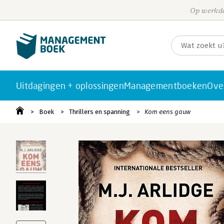
Op werkda
Uitdagingen + oplossingen
Managementboeken
Ove
Boek
Thrillers en spanning
Kom eens gauw