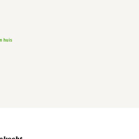
n huis
ekocht