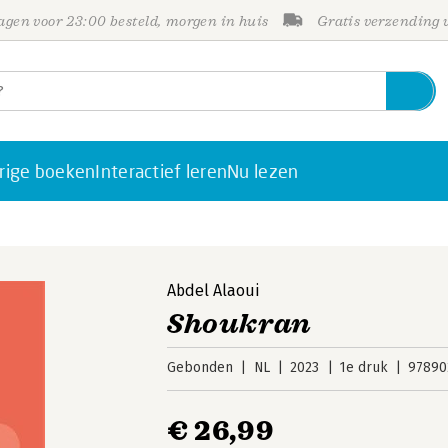
gen voor 23:00 besteld, morgen in huis
Gratis verzending
rige boeken
Interactief leren
Nu lezen
Abdel Alaoui
Shoukran
Gebonden
NL
2023
1e druk
97890
€ 26,99