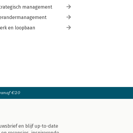
trategisch management
erandermanagement
erk en loopbaan
 vanaf €20
uwsbrief en blijf up-to-date
 en recensies, inspirerende