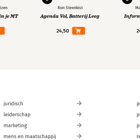
izen
Ron Steenkist
Ma
in je MT
Agenda Vol, Batterij Leeg
Infor
24,50
2
juridisch
p
leiderschap
p
marketing
p
mens en maatschappij
r