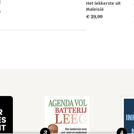
Het lekkerste uit
Maleisië
n
€ 29,99
3
4