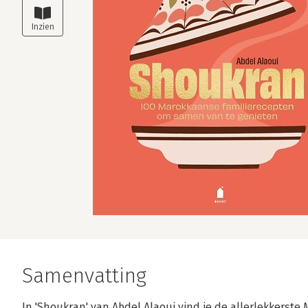
Samenvatting
In 'Shoukran' van Abdel Alaoui vind je de allerlekkerst