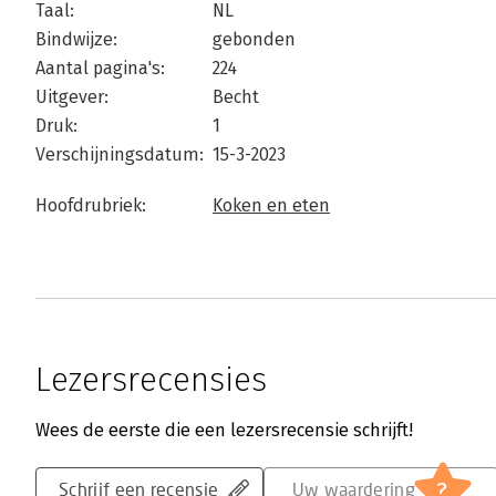
Taal:
NL
Bindwijze:
gebonden
Aantal pagina's:
224
Uitgever:
Becht
Druk:
1
Verschijningsdatum:
15-3-2023
Hoofdrubriek:
Koken en eten
Lezersrecensies
Wees de eerste die een lezersrecensie schrijft!
?
Schrijf een recensie
Uw waardering