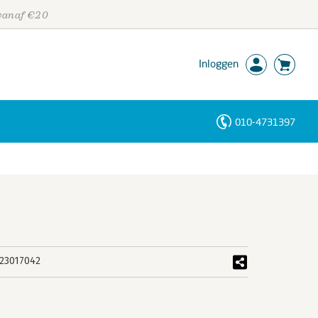
 vanaf €20
Inloggen
010-4731397
Personen
Trefwoorden
23017042