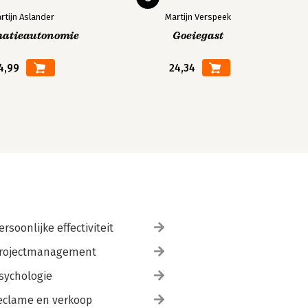
rtijn Aslander
Martijn Verspeek
matieautonomie
Goeiegast
4,99
24,34
ersoonlijke effectiviteit
rojectmanagement
sychologie
eclame en verkoop