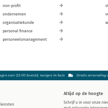
non-profit
s
ondernemen
v
organisatiekunde
w
personal finance
personeelsmanagement
gen voor 23:00 besteld, morgen in huis
Gratis verzending
Altijd op de hoogte
Schrijf u in voor onze nie
diensten
met relevante interviews