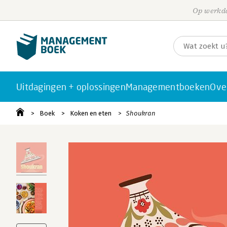
Op werkda
Uitdagingen + oplossingen
Managementboeken
Ove
Boek
Koken en eten
Shoukran