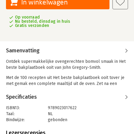
In winkelwagen
Op voorraad
Nu besteld, dinsdag in huis
Gratis verzonden
Samenvatting
Ontdek supermakkelijke ovengerechten bomvol smaak in Het
beste bakplaatboek ooit van John Gregory-Smith.
Met de 100 recepten uit Het beste bakplaatboek ooit tover je
met gemak een complete maaltijd uit de oven. Zet na een
lange werkdag in een mum van tijd orzo met burrata
en zelfgemaakte pesto of plaatquiche met broccoli en
Specificaties
geitenkaas op tafel. Of pak een keer uit met luxe
geroosterde zalm met kurkuma en sweet chilli of slowcooked
ISBN13:
9789023017622
pulled pork-taco’s. Op de dagen waarop je écht geen tijd hebt
Taal:
NL
om in de keuken te staan zijn er gelukkig ook opties genoeg:
Bindwijze:
gebonden
denk aan de romige kikkererwtencurry met tahin of harissa-
Aantal pagina's:
240
gehaktballetjes met parelcouscous. Of je nu zeeën van
Uitgever:
Becht
Lezersrecensies