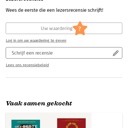
tijd hebt of snel iets op tafel wilt zetten, met Het beste
Druk:
1
bakplaatboek ooit is het zo gepiept.
Verschijningsdatum:
17-3-2026
Wees de eerste die een lezersrecensie schrijft!
Hoofdrubriek:
Koken en eten
?
Uw waardering
Log in om uw waardering te geven
Schrijf een recensie
Lees ons recensiebeleid
Vaak samen gekocht