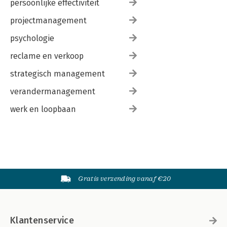
persoonlijke effectiviteit
Literatuurlijst
Over de auteurs
projectmanagement
psychologie
reclame en verkoop
strategisch management
verandermanagement
werk en loopbaan
Gratis verzending vanaf €20
Klantenservice