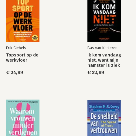
2.4 Eerste verkenning: hoe kansrijk is het?
2.4.1 Issue, gewicht en urgentie
2.4.2 Betrokken partijen
2.4.3 Er echt in gaan geloven
2.5 Moet de initiatiefnemer per se de uitvoerder zijn?
2.6 Hoe pak je de verkenning aan?
2.6.1 Een eerste reflectie van buiten
2.6.2 Omgevings- of krachtenveldanalyse en selectie
Erik Giebels
Bas van Kesteren
2.6.3 Iedereen spreken
Topsport op de
Ik kom vandaag
2.7 Hoe nodig je partijen aan tafel?
werkvloer
niet, want mijn
2.8 Wanneer begin je er niet aan?
hamster is ziek
2.9 Vertrouwen en verwachtingen
€ 24,99
€ 32,99
Van start in Rijnborch
Hoofdstuk 3 De eerste bijeenkomst
3.1 Inleiding
3.2 Waarom is de eerste kennismaking zo belangrijk?
3.3 Hoe pak je het aan?
3.3.1 De toon zetten
3.3.2 Het programma
3.4 Zitten de juiste mensen aan tafel?
3.5 Hoe organiseer je vertrouwen in de facilitator?