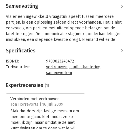
Samenvatting
Als er een ingewikkeld vraagstuk speelt tussen meerdere
partijen, is een oplossing zelden direct voorhanden. Het is niet
eenvoudig om partijen met uiteenlopende belangen om de
tafel te krijgen. De communicatie stagneert, onderhandelingen
mislukken, een slepende kwestie dreigt. Niemand wil er de
vingers aan branden.
Specificaties
'Verbinden met vertrouwen' beschrijft een succesvolle aanpak
om in een dergelijke situatie een oplossing te vinden.
ISBN13:
9789023243472
Stapsgewijs schetsen de auteurs het proces om partijen met
Trefwoorden:
vertrouwen
,
conflicthantering
,
botsende belangen tot oplossingen te laten komen. Of het nu
samenwerken
gaat om samenleven in een wijk, de bestemming van een
Taal:
Nederlands
gebied of het totstandbrengen van een bestuurlijke fusie.
Bindwijze:
paperback
Expertrecensies
(1)
Aantal pagina's:
120
Hoe krijgen partijen oog voor elkaars standpunten? Onder
Uitgever:
Koninklijke van Gorcum
Verbinden met vertrouwen
welke voorwaarden willen zij over een oplossing nadenken?
Druk:
1
Ton Horrevorts | 16 juli 2009
Wat kunnen zij naast onderhandelen nog meer doen? Hoe
Verschijningsdatum:
31-12-2007
Stakeholders zijn lastige mensen om
zorgen zij voor een gedragen én uitvoerbare oplossing?
mee om te gaan. Niet omdat ze zo
Hoofdrubriek:
Algemeen management
De auteurs baseren hun aanpak op ervaring met interactieve
moeilijk zijn, maar omdat je ze niet
beleidsontwikkeling, mediation en bemiddeling in
kunt dwingen om te doen wat je wil.