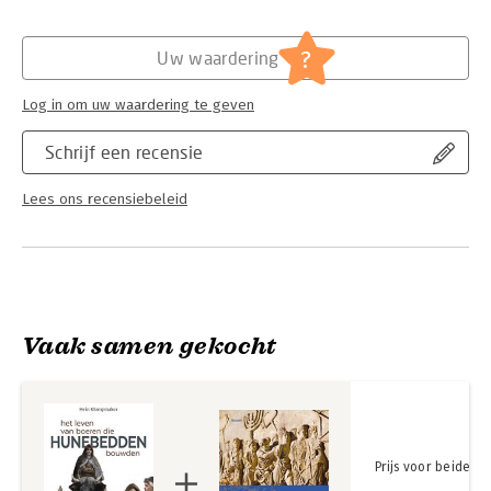
aanvankelijk journalist worden maar besloot later zich te
richten op geschiedenis. Na de havo volgde hij een
Hoofdrubriek:
Geschiedenis
lerarenopleiding en studeerde vervolgens geschiedenis aan de
?
Uw waardering
Rijksuniversiteit in Groningen. Klompmaker was van 1988 tot
2018 directeur van het Hunebedcentrum in Borger.
Log in om uw waardering te geven
Schrijf een recensie
Lees ons recensiebeleid
Vaak samen gekocht
Prijs voor beide