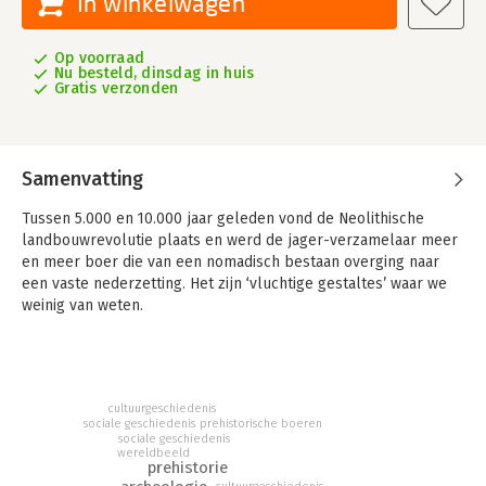
In winkelwagen
Op voorraad
Nu besteld, dinsdag in huis
Gratis verzonden
Samenvatting
Tussen 5.000 en 10.000 jaar geleden vond de Neolithische
landbouwrevolutie plaats en werd de jager-verzamelaar meer
en meer boer die van een nomadisch bestaan overging naar
een vaste nederzetting. Het zijn ‘vluchtige gestaltes’ waar we
weinig van weten.
Zo’n ‘vluchtige gestalte’ is voor auteur Hein Klompmaker de
groep boeren die meer dan 5000 jaar geleden besloten
hunebedden te bouwen. De vraag of je deze groep boeren als
het ware ‘tot leven zou kunnen wekken’ heeft hem niet meer
cultuurgeschiedenis
losgelaten. Hoe leefden deze mensen en waarin verschilt onze
sociale geschiedenis
prehistorische boeren
tijd wezenlijk van die van de hunebedbouwers? In dit boek gaat
sociale geschiedenis
wereldbeeld
Klompmaker als een moderne detective op zoek naar het
prehistorie
leven van de boeren die hunebedden bouwden.