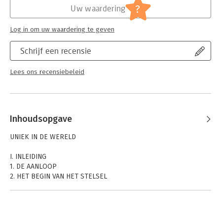
?
Uw waardering
Log in om uw waardering te geven
Schrijf een recensie
Lees ons recensiebeleid
Inhoudsopgave
UNIEK IN DE WERELD
I. INLEIDING
1. DE AANLOOP
2. HET BEGIN VAN HET STELSEL
3. DE IDEALE KOLONIËNWERELD
4. INTERNATIONALE BELANGSTELLING
5. HET EXPERIMENT AAN DE ORDE
6. VERNIEUWING EN SCHAALVERGROTING