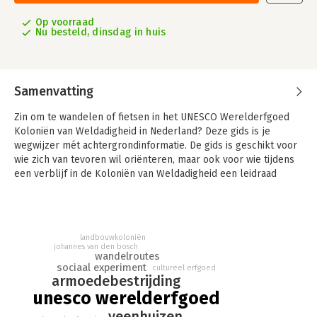
Op voorraad
Nu besteld, dinsdag in huis
Samenvatting
Zin om te wandelen of fietsen in het UNESCO Werelderfgoed
Koloniën van Weldadigheid in Nederland? Deze gids is je
wegwijzer mét achtergrondinformatie. De gids is geschikt voor
wie zich van tevoren wil oriënteren, maar ook voor wie tijdens
een verblijf in de Koloniën van Weldadigheid een leidraad
zoekt en meer wil weten over de achtergrond van het gebied.
De wandeling voert door het Werelderfgoed, de fietsroute
beslaat een iets ruimer gebied.
landbouwkoloniën
De Koloniën van Weldadigheid zijn sinds 27 juli 2021
johannes van den bosch
ingeschreven als UNESCO Werelderfgoed. Zo erkent UNESCO
wandelroutes
sociaal experiment
de cultuurlandschappen van Frederiksoord-Wilhelminaoord en
cultureel erfgoed
armoedebestrijding
Veenhuizen in Nederland, en Wortel-Kolonie in Vlaanderen, als
unesco werelderfgoed
van uitzonderlijke en universele betekenis voor de hele
mensheid.
veenhuizen