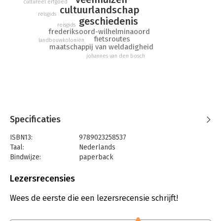
cultureel erfgoed
cultuurlandschap
reisgids
geschiedenis
reisgids
frederiksoord-wilhelminaoord
fietsroutes
landbouwkoloniën
maatschappij van weldadigheid
johannes van den bosch
Specificaties
ISBN13:
9789023258537
Taal:
Nederlands
Bindwijze:
paperback
Aantal pagina's:
184
Uitgever:
Bornmeer
Lezersrecensies
Druk:
1
Verschijningsdatum:
20-11-2024
Wees de eerste die een lezersrecensie schrijft!
Hoofdrubriek:
Reizen