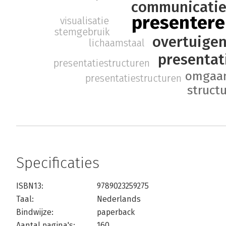
communicati
presentere
visualisatie
stemgebruik
overtuige
lichaamstaal
presentat
presentatiestructuren
omgaan
presentatiestructuren
struct
Specificaties
ISBN13:
9789023259275
Taal:
Nederlands
Bindwijze:
paperback
Aantal pagina's:
160