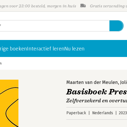
gen voor 23:00 besteld, morgen in huis
Gratis verzending
rige boeken
Interactief leren
Nu lezen
n
Maarten van der Meulen
,
Jol
Basisboek Pre
Zelfverzekerd en overtu
Paperback
Nederlands
202