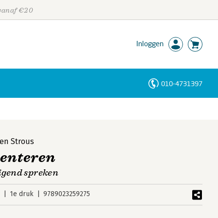
 vanaf €20
Inloggen
010-4731397
Personen
Trefwoorden
ien Strous
senteren
igend spreken
3
1e druk
9789023259275