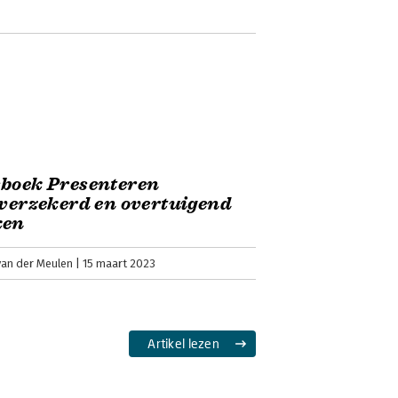
sboek Presenteren
fverzekerd en overtuigend
ken
van der Meulen
15 maart 2023
Artikel lezen