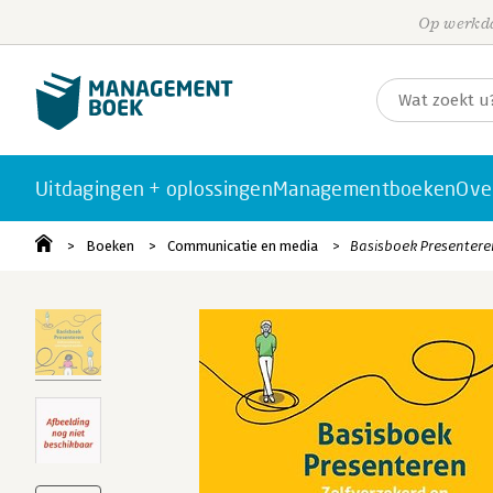
Op werkda
Uitdagingen + oplossingen
Managementboeken
Ove
Boeken
Communicatie en media
Basisboek Presentere