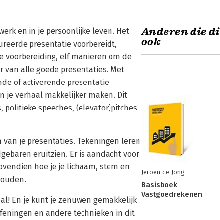
Anderen die di
 werk en in je persoonlijke leven. Het
ook
ureerde presentatie voorbereidt,
 je voorbereiding, elf manieren om de
r van alle goede presentaties. Met
nde of activerende presentatie
 je verhaal makkelijker maken. Dit
 politieke speeches, (elevator)pitches
en van je presentaties. Tekeningen leren
gebaren eruitzien. Er is aandacht voor
 bovendien hoe je je lichaam, stem en
Jeroen de Jong
 houden.
Basisboek
Vastgoedrekenen
al! En je kunt je zenuwen gemakkelijk
feningen en andere technieken in dit