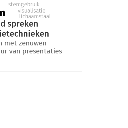
e
stemgebruik
n
visualisatie
lichaamstaal
nd spreken
ietechnieken
 met zenuwen
uur van presentaties