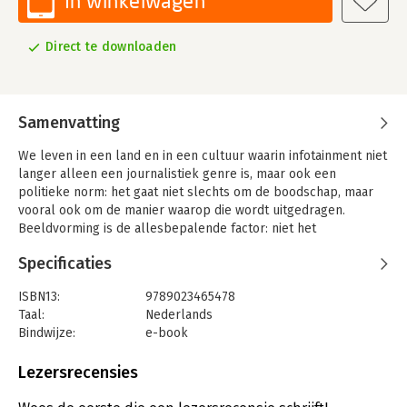
In winkelwagen
Direct te downloaden
Samenvatting
We leven in een land en in een cultuur waarin infotainment niet
langer alleen een journalistiek genre is, maar ook een
politieke norm: het gaat niet slechts om de boodschap, maar
vooral ook om de manier waarop die wordt uitgedragen.
Beeldvorming is de allesbepalende factor: niet het
gedachtegoed van een partij, de standpunten van een politicus
Specificaties
of het beleid van het kabinet is maatgevend voor de
kiezersvoorkeuren, maar het beeld dat daarvan van dag tot dag
ISBN13:
9789023465478
in de verschillende mediakanalen ontstaat. Zo manifesteert het
Taal:
Nederlands
publieke debat zich steeds meer als een publiciteitsshow,
Bindwijze:
e-book
omringd door kiezers die letterlijk meedeinen met de waan van
Beveiliging:
watermerk
de dag.
Bestandsformaat:
epub
Lezersrecensies
InEn mijn tafelheer is Platoprobeert Rob Wijnberg ons los te
Aantal pagina's:
207
maken van de waan van de dag en de actualiteit in een breder
Uitgever:
Bezige Bij b.v., Uitgeverij De