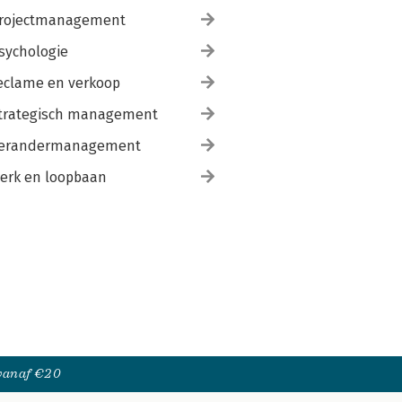
rojectmanagement
sychologie
eclame en verkoop
trategisch management
erandermanagement
erk en loopbaan
 vanaf €20