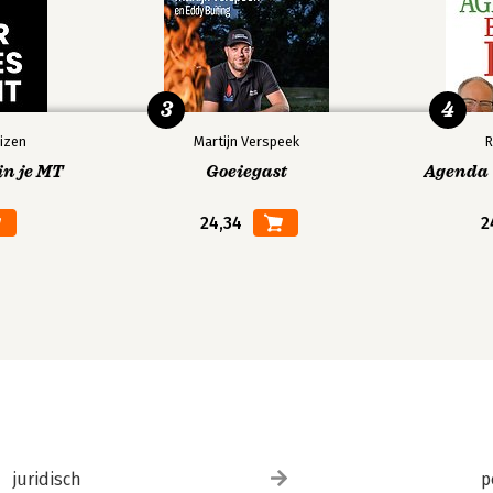
3
4
izen
Martijn Verspeek
R
in je MT
Goeiegast
Agenda V
24,34
2
juridisch
p