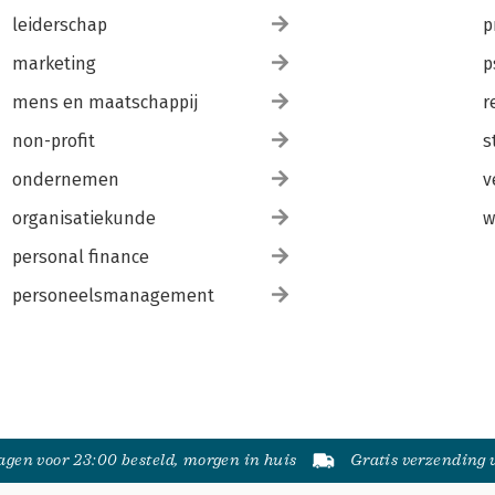
leiderschap
p
marketing
p
mens en maatschappij
r
non-profit
s
ondernemen
v
organisatiekunde
w
personal finance
personeelsmanagement
gen voor 23:00 besteld, morgen in huis
Gratis verzending