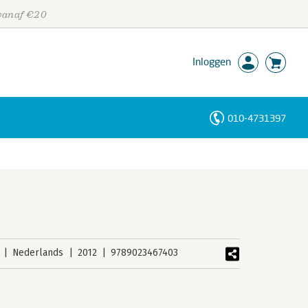
 vanaf €20
Inloggen
010-4731397
Personen
Trefwoorden
Nederlands
2012
9789023467403