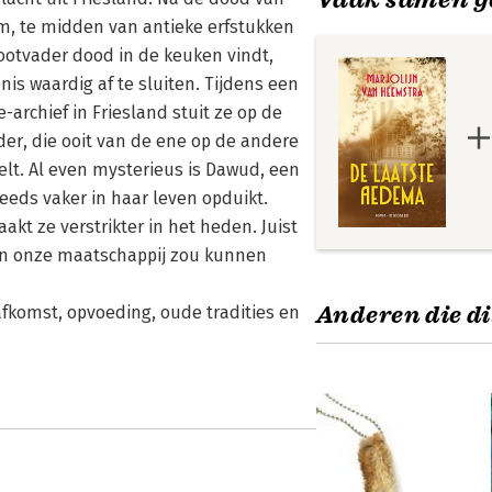
am, te midden van antieke erfstukken
ootvader dood in de keuken vindt,
is waardig af te sluiten. Tijdens een
archief in Friesland stuit ze op de
er, die ooit van de ene op de andere
lt. Al even mysterieus is Dawud, een
eeds vaker in haar leven opduikt.
kt ze verstrikter in het heden. Juist
 in onze maatschappij zou kunnen
Anderen die di
fkomst, opvoeding, oude tradities en