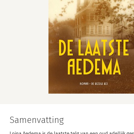
Samenvatting
Loina Aedema is de laatste telg van een oud adellijk ges