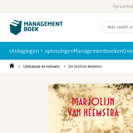
Op werkda
Uitdagingen + oplossingen
Managementboeken
Ove
Literatuur en romans
De laatste Aedema