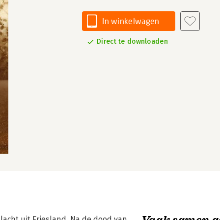
In winkelwagen
Direct te downloaden
Vaak samen g
lacht uit Friesland. Na de dood van