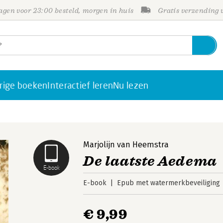
gen voor 23:00 besteld, morgen in huis
Gratis verzending
rige boeken
Interactief leren
Nu lezen
Marjolijn van Heemstra
De laatste Aedema
E-book
E-book
Epub met watermerkbeveiliging
€ 9,99