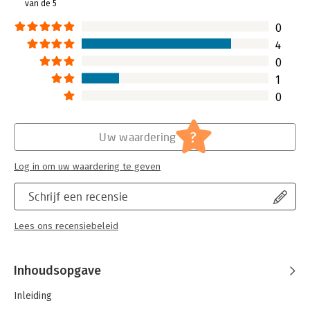
van de 5
Hoofdrubriek:
Algemeen management
0
4
0
1
0
?
Uw waardering
Log in om uw waardering te geven
Schrijf een recensie
Lees ons recensiebeleid
Inhoudsopgave
Inleiding