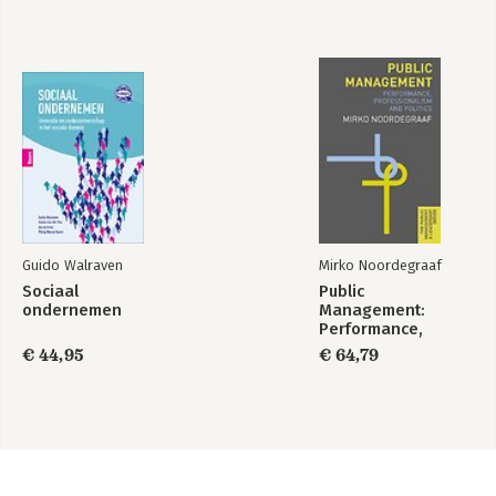
Bijlage 3: Voorbeeld-beleidsadvies
Guido Walraven
Mirko Noordegraaf
Sociaal
Public
ondernemen
Management:
Performance,
Professionalism
€ 44,95
€ 64,79
and Politics