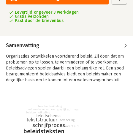
Levertijd ongeveer 3 werkdagen
Gratis verzonden
Past door de brievenbus
Samenvatting
Organisaties ontwikkelen voortdurend beleid. Zij doen dat om
problemen op te lossen, te verminderen of te voorkomen.
Beleidsadviezen spelen daarbij een belangrijke rol. Een goed
beargumenteerd beleidsadvies biedt een beleidsmaker een
degelijke basis om te komen tot een weloverwogen besluit.
Het op papier zetten van zo'n advies is een stevige klus, die
vraagt om een stapsgewijze benadering. Dit boek biedt u
handvatten waarmee u via een aantal stappen komt tot een
goed eindresultaat. Zaken die u daarvoor nodig heeft zijn onder
beleidsontwikkeling
meer: een heldere schrijfopdracht, een gedegen
informatie verzamelen
zakelijk schrijven
beleidsontwikkeling
probleemanalyse, een logisch opgebouwd betoog, een
tekstschema
tekststructuur
advisering
schrijfstijl die past bij de lezers van het advies, en een
schrijfproces
overheid
functionele vormgeving.
beleidsteksten