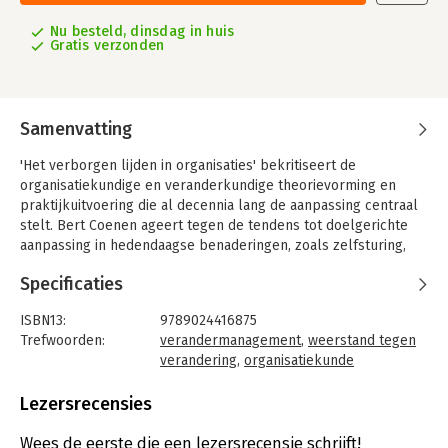
Nu besteld, dinsdag in huis
Gratis verzonden
Samenvatting
'Het verborgen lijden in organisaties' bekritiseert de
organisatiekundige en veranderkundige theorievorming en
praktijkuitvoering die al decennia lang de aanpassing centraal
stelt. Bert Coenen ageert tegen de tendens tot doelgerichte
aanpassing in hedendaagse benaderingen, zoals zelfsturing,
collectieve flow, esthetisering en werkdiscipline (de 'nieuwe
Specificaties
strengheid'). De schrijver vraagt aandacht voor de
organisatiemens als een wezen van verlangen dat
ISBN13:
9789024416875
fundamenteel onaangepast is. Er is een diepgaand, niet te
Trefwoorden:
verandermanagement
,
weerstand tegen
overbruggen verschil tussen mens en organisatie, met als
verandering
,
organisatiekunde
gevolg een onontkoombaar lijden.
Taal:
Nederlands
'Het verborgen lijden in organisaties' bestaat uit vier delen. In
Bindwijze:
paperback
Lezersrecensies
het eerste deel bespreekt en bekritiseert Coenen zowel
Aantal pagina's:
159
bedrijfskundige als mensgerichte (HRM)theorieën van de
Uitgever:
Boom
Wees de eerste die een lezersrecensie schrijft!