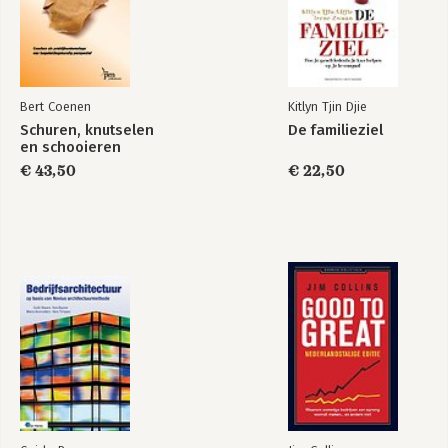
www.schouwslicht.nl). De 
4. Machinaties, passies en verontrusting
wetenschapper/kunstenaar heeft de 
opdracht om in te gaan tegen de status 
Bijlagen
quo van gangbare en gevestigde 
Literatuur
meningen en overtuigingen. Hij heeft de 
Bert Coenen
Kitlyn Tjin Djie
moed om de heersende conventies uit 
te dagen. In zijn recent verschenen 
Schuren, knutselen
De familieziel
en schooieren
boek 'Coaching de oorlog verklaard!. 
Een driedimensionele benadering van 
€ 43,50
€ 22,50
denken en handelen bij begeleiden en 
veranderen' (uitgeverij 2010) neemt hij 
stelling tegen de kritiekloze omarming 
van het marktdenken in begeleiding en 
tegen de beperkingen van een 
overwegend methodische benadering 
van begeleiden, organiseren en 
veranderen.