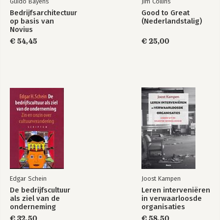
Guido Bayens
Jim Collins
Bedrijfsarchitectuur
Good to Great
op basis van
(Nederlandstalig)
Novius
Architectuurmethode
€ 54,45
€ 25,00
Edgar Schein
Joost Kampen
De bedrijfscultuur
Leren interveniëren
als ziel van de
in verwaarloosde
onderneming
organisaties
€ 32,50
€ 58,50